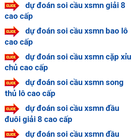
dự đoán soi cầu xsmn giải 8
cao cấp
dự đoán soi cầu xsmn bao lô
cao cấp
dự đoán soi cầu xsmn cặp xỉu
chủ cao cấp
dự đoán soi cầu xsmn song
thủ lô cao cấp
dự đoán soi cầu xsmn đầu
đuôi giải 8 cao cấp
dự đoán soi cầu xsmn đầu