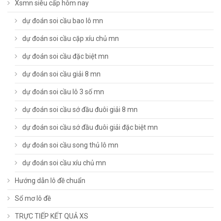
Xsmn siêu cấp hôm nay
dự đoán soi cầu bao lô mn
dự đoán soi cầu cặp xíu chủ mn
dự đoán soi cầu đặc biệt mn
dự đoán soi cầu giải 8 mn
dự đoán soi cầu lô 3 số mn
dự đoán soi cầu sớ đầu đuôi giải 8 mn
dự đoán soi cầu sớ đầu đuôi giải đặc biệt mn
dự đoán soi cầu song thủ lô mn
dự đoán soi cầu xíu chủ mn
Hướng dẫn lô đề chuẩn
Sổ mơ lô đề
TRỰC TIẾP KẾT QUẢ XS