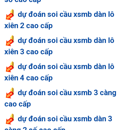
dự đoán soi cầu xsmb dàn lô
xiên 2 cao cấp
dự đoán soi cầu xsmb dàn lô
xiên 3 cao cấp
dự đoán soi cầu xsmb dàn lô
xiên 4 cao cấp
dự đoán soi cầu xsmb 3 càng
cao cấp
dự đoán soi cầu xsmb dàn 3
càng 2 số cao cấp