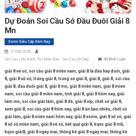
Dự Đoán Soi Cầu Sớ Đầu Đuôi Giải 8
Mn
Xsmn Siêu Cấp Hôm Nay
07/08/2026
Ở
Soi Cau Loto Bach Thu Mien Bac - Soi Cau So Dep
90 Bình Luận
Dự
giải 8 vé số, soi cầu giải 8 miền nam, giải 8 là đầu hay đuôi, giải
Đoán
8, giải 8 xổ số, trúng giải 8, trúng số giải 8, giai 8, giải 8, soi cầu
Soi
giải 8, đầu đuôi giải 8, giải 8 mn, giải 8 miền nam, giai 8 mien
Cầu
nam, soi cầu giải 8 miền nam, tính giải 8, giải 8 hôm nay, giải
Sớ
Đầu
tám mn, soi cầu giái tám, giải 8 đề, giải 8 víp, chốt số giải 8,
Đuôi
xem giải 8, soi cầu giải 8 hôm nay, giải 8 ăn bao nhiêu, chốt số
Giải
giải tám, giải 8 miền nam hôm nay, giải 8 xsmn, giải 8 xổ số, giải
8
8 xổ số miền nam, giải 8 vé số, kết quả giải 8, kqxs giải 8 mb,
Mn
kqxs giải8, giải 8 ngày mai, thống kê giải 8 ngày mai, thống kê