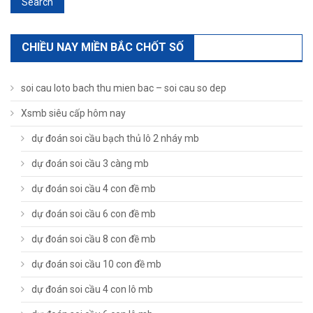
Search
CHIỀU NAY MIỀN BẮC CHỐT SỐ
soi cau loto bach thu mien bac – soi cau so dep
Xsmb siêu cấp hôm nay
dự đoán soi cầu bạch thủ lô 2 nháy mb
dự đoán soi cầu 3 càng mb
dự đoán soi cầu 4 con đề mb
dự đoán soi cầu 6 con đề mb
dự đoán soi cầu 8 con đề mb
dự đoán soi cầu 10 con đề mb
dự đoán soi cầu 4 con lô mb