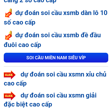
dự đoán soi cầu xsmb dàn lô 10
số cao cấp
dự đoán soi cầu xsmb đề đầu
đuôi cao cấp
SOI CẦU MIỀN NAM SIÊU VÍP
dự đoán soi cầu xsmn xỉu chủ
cao cấp
dự đoán soi cầu xsmn giải
đặc biệt cao cấp