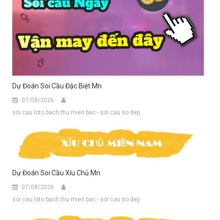
Dự Đoán Soi Cầu Đặc Biệt Mn
07/08/2026
soi cau loto bach thu mien bac - soi cau so dep
Dự Đoán Soi Cầu Xíu Chủ Mn
07/08/2026
soi cau loto bach thu mien bac - soi cau so dep