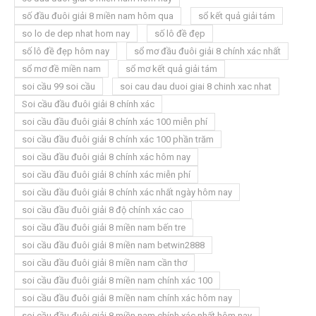
số đầu đuôi giải 8 miền nam hôm qua
sổ kết quả giải tám
so lo de dep nhat hom nay
số lô đề đẹp
số lô đề đẹp hôm nay
sổ mơ đầu đuôi giải 8 chính xác nhất
sổ mơ đề miền nam
sổ mơ kết quả giải tám
soi cầu 99 soi cầu
soi cau dau duoi giai 8 chinh xac nhat
Soi cầu đầu đuôi giải 8 chính xác
soi cầu đầu đuôi giải 8 chính xác 100 miễn phí
soi cầu đầu đuôi giải 8 chính xác 100 phần trăm
soi cầu đầu đuôi giải 8 chính xác hôm nay
soi cầu đầu đuôi giải 8 chính xác miễn phí
soi cầu đầu đuôi giải 8 chính xác nhất ngày hôm nay
soi cầu đầu đuôi giải 8 độ chính xác cao
soi cầu đầu đuôi giải 8 miền nam bến tre
soi cầu đầu đuôi giải 8 miền nam betwin2888
soi cầu đầu đuôi giải 8 miền nam cần thơ
soi cầu đầu đuôi giải 8 miền nam chính xác 100
soi cầu đầu đuôi giải 8 miền nam chính xác hôm nay
soi cầu đầu đuôi giải 8 miền nam chính xác nhất hôm nay