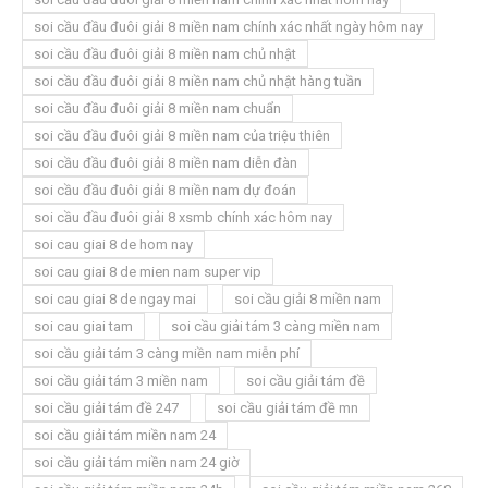
soi cầu đầu đuôi giải 8 miền nam chính xác nhất ngày hôm nay
soi cầu đầu đuôi giải 8 miền nam chủ nhật
soi cầu đầu đuôi giải 8 miền nam chủ nhật hàng tuần
soi cầu đầu đuôi giải 8 miền nam chuẩn
soi cầu đầu đuôi giải 8 miền nam của triệu thiên
soi cầu đầu đuôi giải 8 miền nam diễn đàn
soi cầu đầu đuôi giải 8 miền nam dự đoán
soi cầu đầu đuôi giải 8 xsmb chính xác hôm nay
soi cau giai 8 de hom nay
soi cau giai 8 de mien nam super vip
soi cau giai 8 de ngay mai
soi cầu giải 8 miền nam
soi cau giai tam
soi cầu giải tám 3 càng miền nam
soi cầu giải tám 3 càng miền nam miễn phí
soi cầu giải tám 3 miền nam
soi cầu giải tám đề
soi cầu giải tám đề 247
soi cầu giải tám đề mn
soi cầu giải tám miền nam 24
soi cầu giải tám miền nam 24 giờ