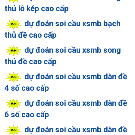
thủ lô kép cao cấp
dự đoán soi cầu xsmb bạch
thủ đề cao cấp
dự đoán soi cầu xsmb song
thủ đề cao cấp
dự đoán soi cầu xsmb dàn đề
4 số cao cấp
dự đoán soi cầu xsmb dàn đề
6 số cao cấp
dự đoán soi cầu xsmb dàn đề