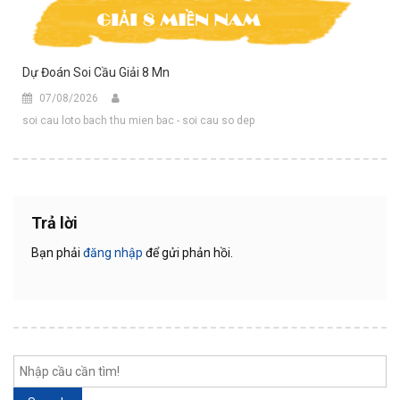
Dự Đoán Soi Cầu Giải 8 Mn
07/08/2026
soi cau loto bach thu mien bac - soi cau so dep
Trả lời
Bạn phải
đăng nhập
để gửi phản hồi.