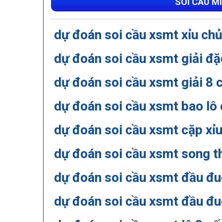
SOI CẦU M
dự đoán soi cầu xsmt xỉu ch
dự đoán soi cầu xsmt giải đặ
dự đoán soi cầu xsmt giải 8 
dự đoán soi cầu xsmt bao lô
dự đoán soi cầu xsmt cặp xỉ
dự đoán soi cầu xsmt song t
dự đoán soi cầu xsmt đầu đuô
dự đoán soi cầu xsmt đầu đu