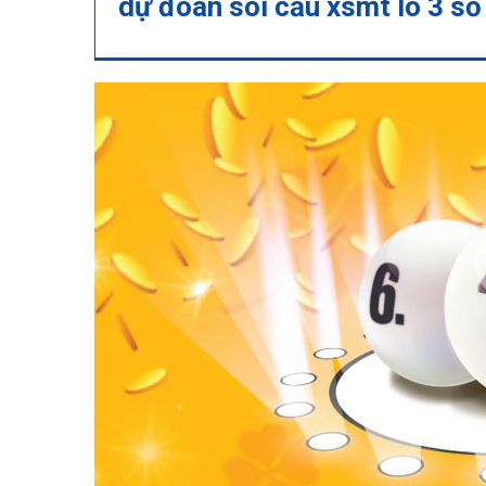
dự đoán soi cầu xsmt lô 3 số