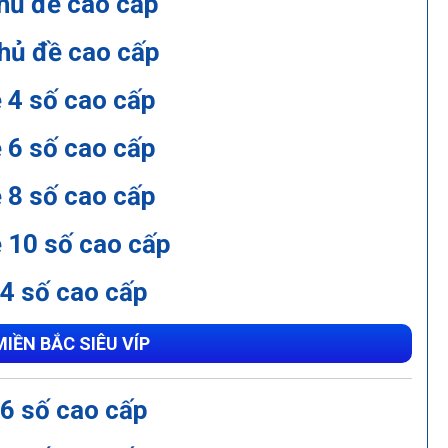
hủ đề cao cấp
hủ đề cao cấp
 4 số cao cấp
 6 số cao cấp
 8 số cao cấp
 10 số cao cấp
 4 số cao cấp
MIỀN BẮC SIÊU VÍP
 6 số cao cấp