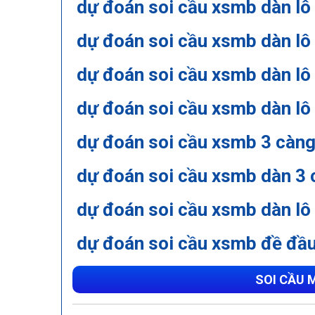
dự đoán soi cầu xsmb dàn lô
dự đoán soi cầu xsmb dàn lô 
dự đoán soi cầu xsmb dàn lô 
dự đoán soi cầu xsmb dàn lô 
dự đoán soi cầu xsmb 3 càng
dự đoán soi cầu xsmb dàn 3 
dự đoán soi cầu xsmb dàn lô
dự đoán soi cầu xsmb đề đầu
SOI CẦU M