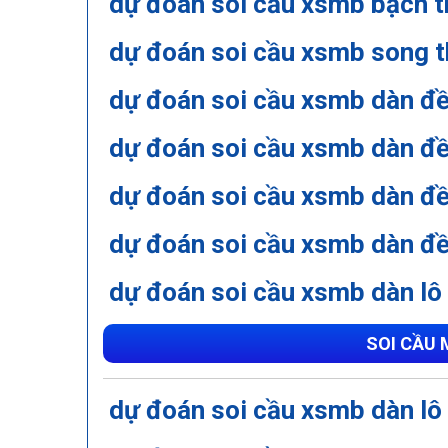
dự đoán soi cầu xsmb bạch t
dự đoán soi cầu xsmb song t
dự đoán soi cầu xsmb dàn đề
dự đoán soi cầu xsmb dàn đề
dự đoán soi cầu xsmb dàn đề
dự đoán soi cầu xsmb dàn đề
dự đoán soi cầu xsmb dàn lô
SOI CẦU 
dự đoán soi cầu xsmb dàn lô