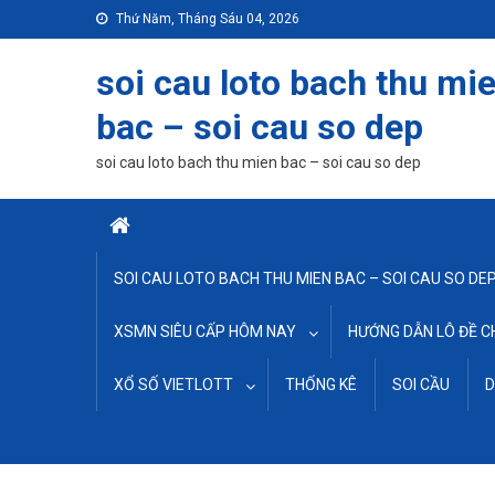
Skip
Thứ Năm, Tháng Sáu 04, 2026
to
content
soi cau loto bach thu mi
bac – soi cau so dep
soi cau loto bach thu mien bac – soi cau so dep
SOI CAU LOTO BACH THU MIEN BAC – SOI CAU SO DE
XSMN SIÊU CẤP HÔM NAY
HƯỚNG DẪN LÔ ĐỀ 
XỔ SỐ VIETLOTT
THỐNG KÊ
SOI CẦU
D