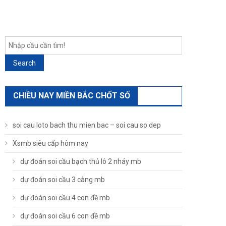
Search
CHIỀU NAY MIỀN BẮC CHỐT SỐ
soi cau loto bach thu mien bac – soi cau so dep
Xsmb siêu cấp hôm nay
dự đoán soi cầu bạch thủ lô 2 nháy mb
dự đoán soi cầu 3 càng mb
dự đoán soi cầu 4 con đề mb
dự đoán soi cầu 6 con đề mb