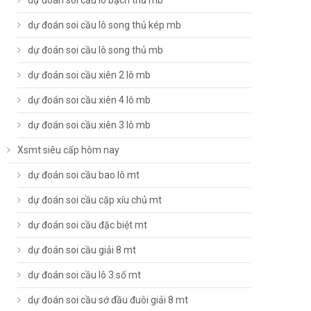
dự đoán soi cầu lô bạch thủ mb
dự đoán soi cầu lô song thủ kép mb
dự đoán soi cầu lô song thủ mb
dự đoán soi cầu xiên 2 lô mb
dự đoán soi cầu xiên 4 lô mb
dự đoán soi cầu xiên 3 lô mb
Xsmt siêu cấp hôm nay
dự đoán soi cầu bao lô mt
dự đoán soi cầu cặp xíu chủ mt
dự đoán soi cầu đặc biệt mt
dự đoán soi cầu giải 8 mt
dự đoán soi cầu lô 3 số mt
dự đoán soi cầu sớ đầu đuôi giải 8 mt