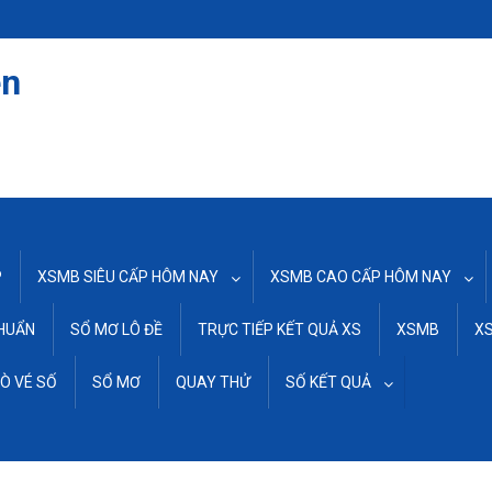
en
P
XSMB SIÊU CẤP HÔM NAY
XSMB CAO CẤP HÔM NAY
CHUẨN
SỔ MƠ LÔ ĐỀ
TRỰC TIẾP KẾT QUẢ XS
XSMB
X
Ò VÉ SỐ
SỔ MƠ
QUAY THỬ
SỐ KẾT QUẢ