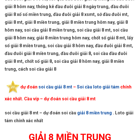
giải 8 hôm nay, thống kê đầu đuôi giải 8 ngày trung, đầu đuôi
giải 8 xổ số miền trung, đầu đuôi giải 8 xsmt, sớ đầu đuôi mt,
giải 8 mt, giải 8 miền trung, giải 8 miền trung hôm nay, giải 8
hôm nay, soi cầu giải 8 miền trung, soi cầu giải 8 mt, soi cầu
giải 8 hôm nay, giải 8 miền trung hôm nay, chốt số giải 8 mt, lấy
số giải 8 miền trung, soi cầu giải 8 hôm nay, đầu đuôi giải 8 mt,
đầu đuôi giải 8 miền trung, đầu đuôi giải 8, soi cầu đầu đuôi
giải 8 mt, chốt số giải 8, soi cầu giải 8 hôm nay, giải 8 miền
trung, cách soi cầu giải 8
dự đoán
soi cầu giải 8 mt
–
Soi cầu loto giải tám
chính
xác nhất. Cầu víp – dự đoán soi cầu giải 8 mt
soi cầu giải 8 mt – dự đoán soi cầu
giải 8 miền trung
. Loto giải
tám chính xác nhất
GIẢI 8 MIỀN TRUNG