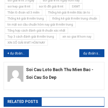
soi giai 8 mt 3 ngay
soi giai 8 mt ngay hom nay
soi kep giai 8 mt
soi lô đề giải 8 mt
SXMT
Thần lô đoán số 3 miền
Thống kê giải 8 miền Bắc ăn to
Thống kê giải 8 miền trung
thống kê giải 8 miền trung chuẩn
tin mật soi cầu chuẩn hôm nay giải 8 miền trung
Tổng hợp cách đánh giải 8 chuẩn xác nhất
Top 3 cách đánh giải 8 miền trung
xin so giai 8 hom nay
XIN SỐ GIẢI 8 MT HÔM NAY
Điều
dự đoán soi cầu xíu chủ mt
dự đoán soi cầu đặc biệt mt
hướng
Soi Cau Loto Bach Thu Mien Bac -
bài
Soi Cau So Dep
viết
RELATED POSTS