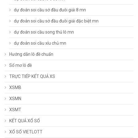
dự đoán soi cầu sớ đầu đuôi giải 8 mn
dự đoán soi cầu sớ đầu đuôi giải đặc biệt mn
dự đoán soi cầu song thủ lô mn
dự đoán soi cầu xíu chủ mn
Hướng dẫn lô đề chuẩn
Sổ mơ lô đề
TRỰC TIẾP KẾT QUẢ XS
XSMB
XSMN
XSMT
KẾT QUẢ XỔ SỐ
XỔ SỐ VIETLOTT