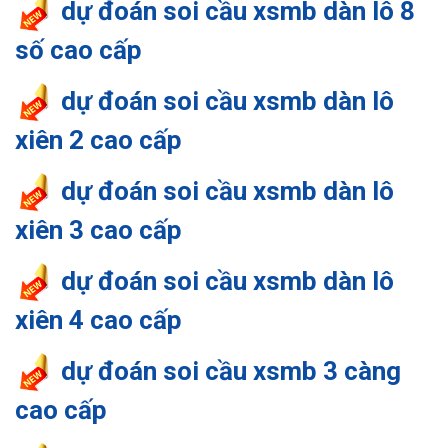
dự đoán soi cầu xsmb dàn lô 8
số cao cấp
dự đoán soi cầu xsmb dàn lô
xiên 2 cao cấp
dự đoán soi cầu xsmb dàn lô
xiên 3 cao cấp
dự đoán soi cầu xsmb dàn lô
xiên 4 cao cấp
dự đoán soi cầu xsmb 3 càng
cao cấp