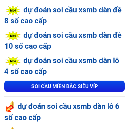
dự đoán soi cầu xsmb dàn đề
8 số cao cấp
dự đoán soi cầu xsmb dàn đề
10 số cao cấp
dự đoán soi cầu xsmb dàn lô
4 số cao cấp
SOI CẦU MIỀN BẮC SIÊU VÍP
dự đoán soi cầu xsmb dàn lô 6
số cao cấp