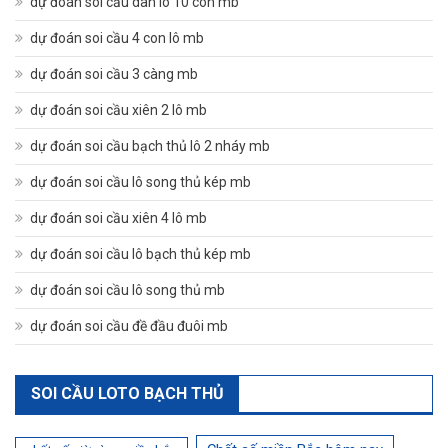
dự đoán soi cầu dàn lô 10 con mb
dự đoán soi cầu 4 con lô mb
dự đoán soi cầu 3 càng mb
dự đoán soi cầu xiên 2 lô mb
dự đoán soi cầu bạch thủ lô 2 nháy mb
dự đoán soi cầu lô song thủ kép mb
dự đoán soi cầu xiên 4 lô mb
dự đoán soi cầu lô bạch thủ kép mb
dự đoán soi cầu lô song thủ mb
dự đoán soi cầu đề đầu đuôi mb
SOI CẦU LOTO BẠCH THỦ