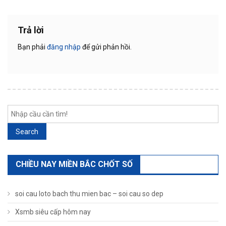
Trả lời
Bạn phải
đăng nhập
để gửi phản hồi.
Search
CHIỀU NAY MIỀN BẮC CHỐT SỐ
soi cau loto bach thu mien bac – soi cau so dep
Xsmb siêu cấp hôm nay