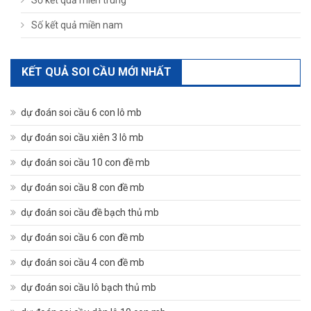
Số kết quả miền trung
Số kết quả miền nam
KẾT QUẢ SOI CẦU MỚI NHẤT
dự đoán soi cầu 6 con lô mb
dự đoán soi cầu xiên 3 lô mb
dự đoán soi cầu 10 con đề mb
dự đoán soi cầu 8 con đề mb
dự đoán soi cầu đề bạch thủ mb
dự đoán soi cầu 6 con đề mb
dự đoán soi cầu 4 con đề mb
dự đoán soi cầu lô bạch thủ mb