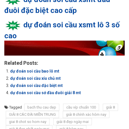
đuôi đặc biệt cao cấp
dự đoán soi cầu xsmt lô 3 số
cao
Related Posts:
dự đoán soi cầu bao lô mt
dự đoán soi cầu xíu chủ mt
dự đoán soi cầu đặc biệt mt
dự đoán soi cầu sớ đầu đuôi giải 8 mt
Tagged
bach thu cau dẹp
cầu víp chuẩn 100
giải 8
GIẢI 8 CÁC ĐÀI MIỀN TRUNG
giải 8 chính xác hôm nay
giai 8 chot so hom nay
giải 8 đẹp ngày mai
giải 8 đẹp nhất ngày mai
giải 8 hôm nay