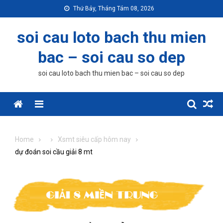
Skip
Thứ Bảy, Tháng Tám 08, 2026
to
content
soi cau loto bach thu mien
bac – soi cau so dep
soi cau loto bach thu mien bac – soi cau so dep
Menu
Home
Xsmt siêu cấp hôm nay
dự đoán soi cầu giải 8 mt