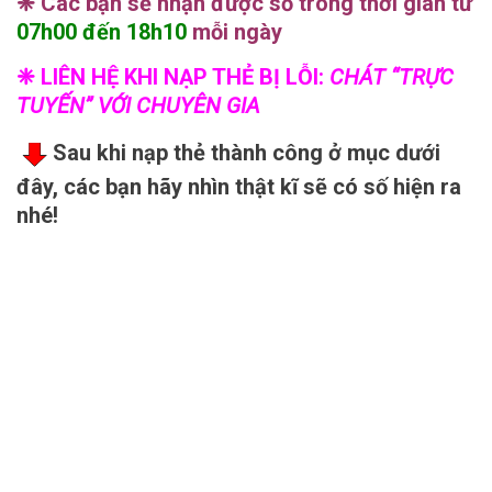
❈ Các bạn sẽ nhận được số trong thời gian từ
07h00 đến 18h10
mỗi ngày
❈ LIÊN HỆ KHI NẠP THẺ BỊ LỖI:
CHÁT “TRỰC
TUYẾN” VỚI CHUYÊN GIA
Sau khi nạp thẻ thành công ở mục dưới
đây, các bạn hãy nhìn thật kĩ sẽ có số hiện ra
nhé!