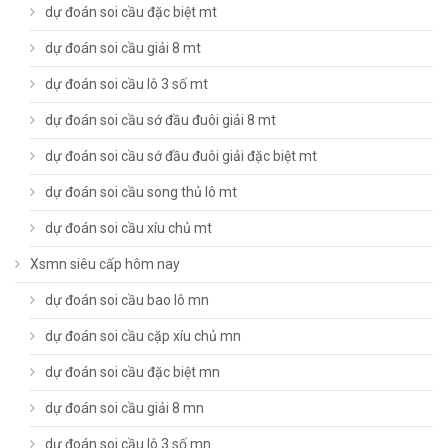
dự đoán soi cầu đặc biệt mt
dự đoán soi cầu giải 8 mt
dự đoán soi cầu lô 3 số mt
dự đoán soi cầu sớ đầu đuôi giải 8 mt
dự đoán soi cầu sớ đầu đuôi giải đặc biệt mt
dự đoán soi cầu song thủ lô mt
dự đoán soi cầu xíu chủ mt
Xsmn siêu cấp hôm nay
dự đoán soi cầu bao lô mn
dự đoán soi cầu cặp xíu chủ mn
dự đoán soi cầu đặc biệt mn
dự đoán soi cầu giải 8 mn
dự đoán soi cầu lô 3 số mn