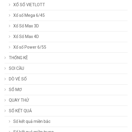
XỔ SỐ VIETLOTT
Xổ số Mega 6/45
Xổ Số Max 3D
Xổ Số Max 4D
Xổ số Power 6/55
THỐNG KÊ
SOI CẦU
DÒ VÉ SỐ
SỔ MƠ
QUAY THỬ
SỐ KẾT QUẢ
Số kết quả miền bắc