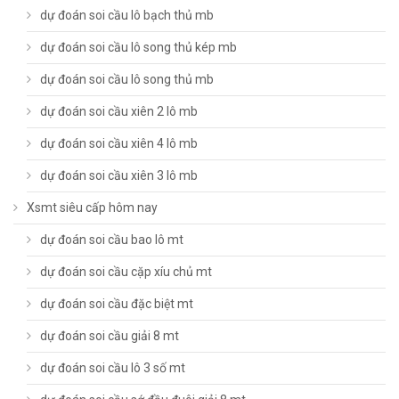
dự đoán soi cầu lô bạch thủ mb
dự đoán soi cầu lô song thủ kép mb
dự đoán soi cầu lô song thủ mb
dự đoán soi cầu xiên 2 lô mb
dự đoán soi cầu xiên 4 lô mb
dự đoán soi cầu xiên 3 lô mb
Xsmt siêu cấp hôm nay
dự đoán soi cầu bao lô mt
dự đoán soi cầu cặp xíu chủ mt
dự đoán soi cầu đặc biệt mt
dự đoán soi cầu giải 8 mt
dự đoán soi cầu lô 3 số mt