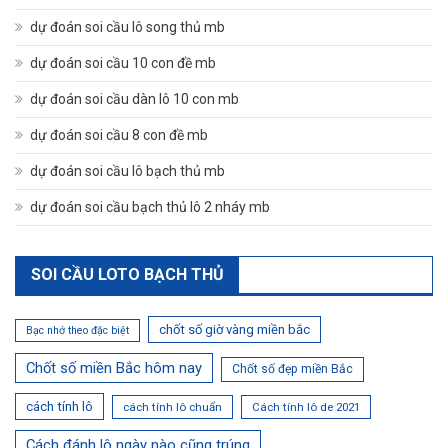
dự đoán soi cầu lô song thủ mb
dự đoán soi cầu 10 con đề mb
dự đoán soi cầu dàn lô 10 con mb
dự đoán soi cầu 8 con đề mb
dự đoán soi cầu lô bạch thủ mb
dự đoán soi cầu bạch thủ lô 2 nháy mb
SOI CẦU LOTO BẠCH THỦ
chốt số giờ vàng miền bắc
Bạc nhớ theo đặc biệt
Chốt số miền Bắc hôm nay
Chốt số đẹp miền Bắc
cách tính lô
cách tính lô chuẩn
Cách tính lô de 2021
Cách đánh lô ngày nào cũng trúng