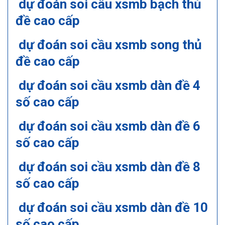
dự đoán soi cầu xsmb bạch thủ
đề cao cấp
dự đoán soi cầu xsmb song thủ
đề cao cấp
dự đoán soi cầu xsmb dàn đề 4
số cao cấp
dự đoán soi cầu xsmb dàn đề 6
số cao cấp
dự đoán soi cầu xsmb dàn đề 8
số cao cấp
dự đoán soi cầu xsmb dàn đề 10
số cao cấp