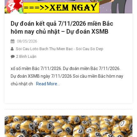
Dự đoán kết quả 7/11/2026 miền Bắc
hôm nay chủ nhật – Dự đoán XSMB
08/05/2026
Soi Cau Loto Bach Thu Mien Bac - Soi Cau So Dep
Ở
2 Bình Luận
Dự
xổ số miền Bắc 7/11/2026. Dự đoán miền Bắc 7/11/2026.
Đoán
Dự đoán XSMB ngày 7/11/2026 Soi cầu miền Bắc hôm nay
Kết
chủ nhật ch
Read More…
Quả 7/11/2026
Miền
Bắc
Hôm
Nay
Chủ
Nhật
–