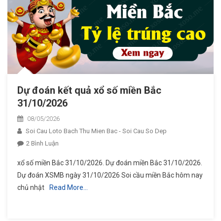
Đoán
XSMB
Dự đoán kết quả xổ số miền Bắc
31/10/2026
08/05/2026
Soi Cau Loto Bach Thu Mien Bac - Soi Cau So Dep
Ở
2 Bình Luận
Dự
xổ số miền Bắc 31/10/2026. Dự đoán miền Bắc 31/10/2026.
Đoán
Dự đoán XSMB ngày 31/10/2026 Soi cầu miền Bắc hôm nay
Kết
chủ nhật
Read More…
Quả Xổ
Số
Miền