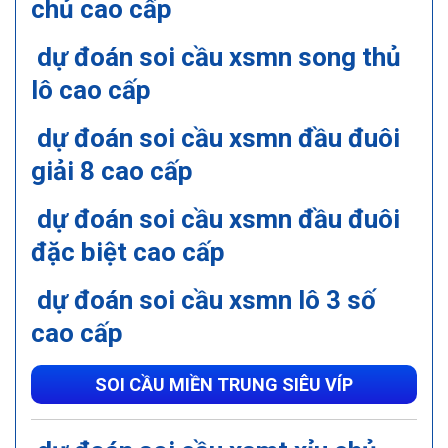
chủ cao cấp
dự đoán soi cầu xsmn song thủ
lô cao cấp
dự đoán soi cầu xsmn đầu đuôi
giải 8 cao cấp
dự đoán soi cầu xsmn đầu đuôi
đặc biệt cao cấp
dự đoán soi cầu xsmn lô 3 số
cao cấp
SOI CẦU MIỀN TRUNG SIÊU VÍP