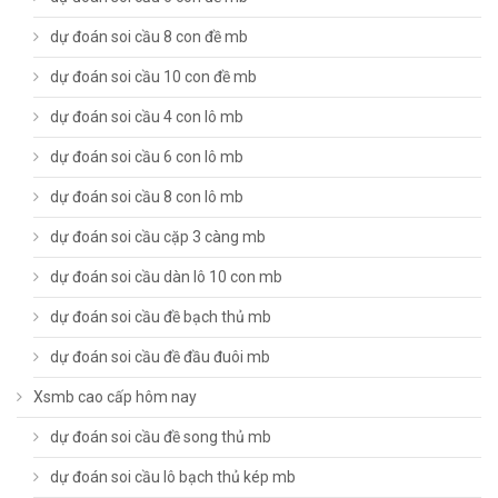
dự đoán soi cầu 8 con đề mb
dự đoán soi cầu 10 con đề mb
dự đoán soi cầu 4 con lô mb
dự đoán soi cầu 6 con lô mb
dự đoán soi cầu 8 con lô mb
dự đoán soi cầu cặp 3 càng mb
dự đoán soi cầu dàn lô 10 con mb
dự đoán soi cầu đề bạch thủ mb
dự đoán soi cầu đề đầu đuôi mb
Xsmb cao cấp hôm nay
dự đoán soi cầu đề song thủ mb
dự đoán soi cầu lô bạch thủ kép mb