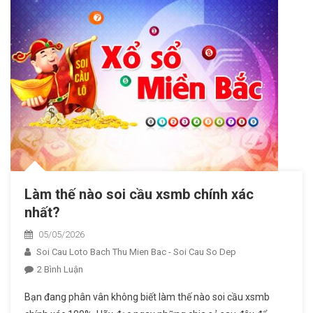
Thứ
2
–
Dự
Đoán
XSMB
Làm thế nào soi cầu xsmb chính xác
nhất?
05/05/2026
Soi Cau Loto Bach Thu Mien Bac - Soi Cau So Dep
Ở
2 Bình Luận
Làm
Bạn đang phân vân không biết làm thế nào soi cầu xsmb
Thế