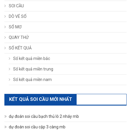
SOI CẦU
DÒ VÉ SỐ
SỔ MƠ
QUAY THỬ
SỐ KẾT QUẢ
Số kết quả miền bắc
Số kết quả miền trung
Số kết quả miền nam
KẾT QUẢ SOI CẦU MỚI NHẤT
dự đoán soi cầu bạch thủ lô 2 nháy mb
dự đoán soi cầu cặp 3 càng mb