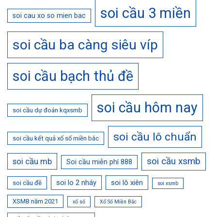
soi cầu 3 miền
soi cau xo so mien bac
soi cầu ba càng siêu víp
soi cầu bạch thủ đề
soi cầu hôm nay
soi cầu dự đoán kqxsmb
soi cầu lô chuẩn
soi cầu kết quả xổ số miền bắc
soi cầu xsmb
soi cầu mb
Soi cầu miễn phí 888
soi lo 2 nháy
soi lô xiên
soi cầu đề
soi xsmb
XSMB năm 2021
xổ số
Xổ Số Miền Bắc