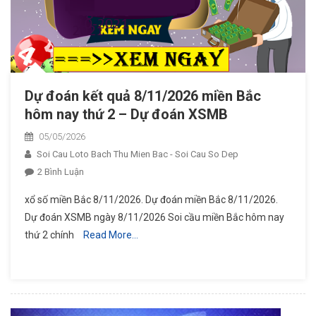
Dự đoán kết quả 8/11/2026 miền Bắc
hôm nay thứ 2 – Dự đoán XSMB
05/05/2026
Soi Cau Loto Bach Thu Mien Bac - Soi Cau So Dep
Ở
2 Bình Luận
Dự
xổ số miền Bắc 8/11/2026. Dự đoán miền Bắc 8/11/2026.
Đoán
Dự đoán XSMB ngày 8/11/2026 Soi cầu miền Bắc hôm nay
Kết
thứ 2 chính
Read More…
Quả 8/11/2026
Miền
Bắc
Hôm
Nay