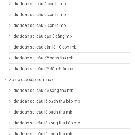
dự đoán soi cầu 4 con lô mb
dự đoán soi cầu 6 con lô mb
dự đoán soi cầu 8 con lô mb
dự đoán soi cầu cặp 3 càng mb
dự đoán soi cầu dàn lô 10 con mb
dự đoán soi cầu đề bạch thủ mb
dự đoán soi cầu đề đầu đuôi mb
Xsmb cao cấp hôm nay
dự đoán soi cầu đề song thủ mb
dự đoán soi cầu lô bạch thủ kép mb
dự đoán soi cầu lô bạch thủ mb
dự đoán soi cầu lô song thủ kép mb
dự đoán soi cầu lô song thủ mb