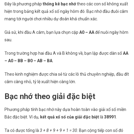
Đây là phương pháp
thống kê bạc nhớ
theo các con số không xuất
hiện trong bảng kết quả xổ số ngày hôm đó. Bạc nhớ đầu đuôi câm
mang tới người chơi nhiều dự đoán khá chuẩn xác.
Giả sử, khi đầu A câm, bạn lựa chọn cặp
A0 – AA
để nuôi ngày hôm
sau.
Trong trường hợp hai đầu A và B không về, bạn lập được dàn số
AA
– A0 – BB – B0 – AB – BA
.
Theo kinh nghiệm được chia sẻ từ các lô thủ chuyên nghiệp, đầu đít
câm càng nhỏ, tỷ lệ xuất hiện càng lớn.
Bạc nhớ theo giải đặc biệt
Phương pháp tính bạc nhớ này dựa hoàn toàn vào giải xổ số miền
Bắc đặc biệt. Ví dụ,
kết quả xổ số của giải đặc biệt
là
38991
.
Ta có được tổng là
3 + 8 + 9 + 9 + 1 = 30
. Bạn cộng tiếp con số đó