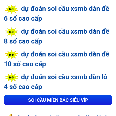
dự đoán soi cầu xsmb dàn đề
6 số cao cấp
dự đoán soi cầu xsmb dàn đề
8 số cao cấp
dự đoán soi cầu xsmb dàn đề
10 số cao cấp
dự đoán soi cầu xsmb dàn lô
4 số cao cấp
SOI CẦU MIỀN BẮC SIÊU VÍP