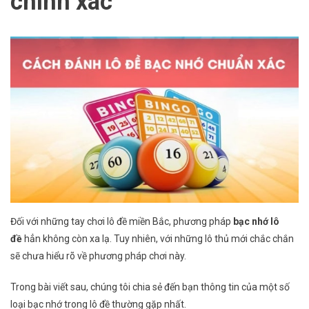
chính xác
Kê
Bạc
Nhớ
Hiện
Đại
&
Chính
Xác
Đối với những tay chơi lô đề miền Bắc, phương pháp
bạc nhớ lô
đề
hẳn không còn xa lạ. Tuy nhiên, với những lô thủ mới chắc chắn
sẽ chưa hiểu rõ về phương pháp chơi này.
Trong bài viết sau, chúng tôi chia sẻ đến bạn thông tin của một số
loại bạc nhớ trong lô đề thường gặp nhất.