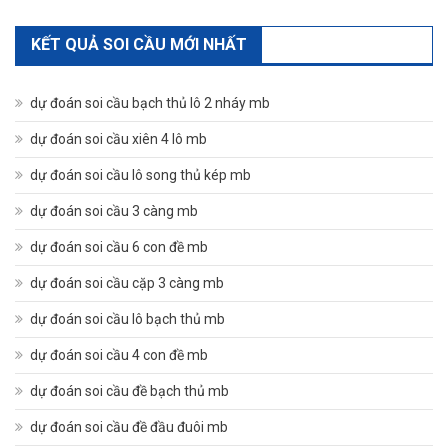
KẾT QUẢ SOI CẦU MỚI NHẤT
dự đoán soi cầu bạch thủ lô 2 nháy mb
dự đoán soi cầu xiên 4 lô mb
dự đoán soi cầu lô song thủ kép mb
dự đoán soi cầu 3 càng mb
dự đoán soi cầu 6 con đề mb
dự đoán soi cầu cặp 3 càng mb
dự đoán soi cầu lô bạch thủ mb
dự đoán soi cầu 4 con đề mb
dự đoán soi cầu đề bạch thủ mb
dự đoán soi cầu đề đầu đuôi mb