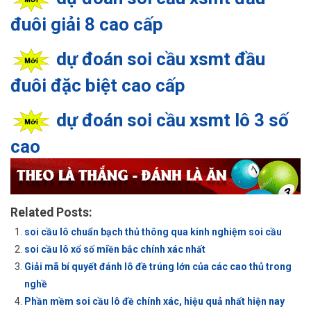
đuôi giải 8 cao cấp
dự đoán soi cầu xsmt đầu
đuôi đặc biệt cao cấp
dự đoán soi cầu xsmt lô 3 số
cao
Related Posts:
soi cầu lô chuẩn bạch thủ thông qua kinh nghiệm soi cầu
soi cầu lô xổ số miền bắc chính xác nhất
Giải mã bí quyết đánh lô đề trúng lớn của các cao thủ trong
nghề
Phần mềm soi cầu lô đề chính xác, hiệu quả nhất hiện nay