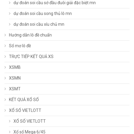
dự đoán soi cầu sớ đầu đuôi giải đặc biệt mn
dự đoán soi cầu song thủ lô mn
dự đoán soi cầu xíu chủ mn
Hướng dẫn lô đề chuẩn
Sổ mơ lô đề
TRỰC TIẾP KẾT QUẢ XS
XSMB
XSMN
XSMT
KẾT QUẢ XỔ SỐ
XỔ SỐ VIETLOTT
XỔ SỐ VIETLOTT
Xổ số Mega 6/45