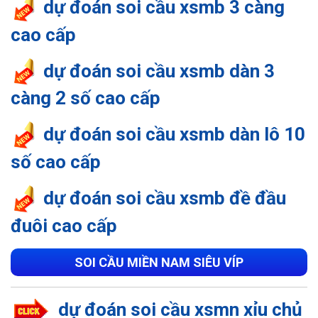
dự đoán soi cầu xsmb 3 càng
cao cấp
dự đoán soi cầu xsmb dàn 3
càng 2 số cao cấp
dự đoán soi cầu xsmb dàn lô 10
số cao cấp
dự đoán soi cầu xsmb đề đầu
đuôi cao cấp
SOI CẦU MIỀN NAM SIÊU VÍP
dự đoán soi cầu xsmn xỉu chủ