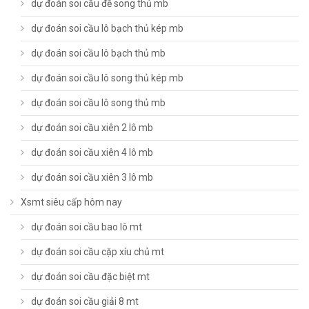
dự đoán soi cầu đề song thủ mb
dự đoán soi cầu lô bạch thủ kép mb
dự đoán soi cầu lô bạch thủ mb
dự đoán soi cầu lô song thủ kép mb
dự đoán soi cầu lô song thủ mb
dự đoán soi cầu xiên 2 lô mb
dự đoán soi cầu xiên 4 lô mb
dự đoán soi cầu xiên 3 lô mb
Xsmt siêu cấp hôm nay
dự đoán soi cầu bao lô mt
dự đoán soi cầu cặp xíu chủ mt
dự đoán soi cầu đặc biệt mt
dự đoán soi cầu giải 8 mt