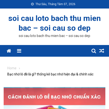
Skip
Thứ Sáu, Tháng Tám 07, 2026
to
content
soi cau loto bach thu mien
bac – soi cau so dep
soi cau loto bach thu mien bac – soi cau so dep
Menu
Home
Bạc nhớ lô đề là gì? thống kê bạc nhớ hiện đại & chính xác