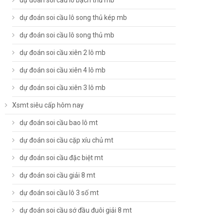
dự đoán soi cầu lô bạch thủ mb
dự đoán soi cầu lô song thủ kép mb
dự đoán soi cầu lô song thủ mb
dự đoán soi cầu xiên 2 lô mb
dự đoán soi cầu xiên 4 lô mb
dự đoán soi cầu xiên 3 lô mb
Xsmt siêu cấp hôm nay
dự đoán soi cầu bao lô mt
dự đoán soi cầu cặp xíu chủ mt
dự đoán soi cầu đặc biệt mt
dự đoán soi cầu giải 8 mt
dự đoán soi cầu lô 3 số mt
dự đoán soi cầu sớ đầu đuôi giải 8 mt