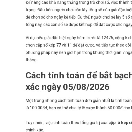
Để nâng cao khả năng thắng trong trò chơi số, việc thàn
trọng. Đầu tiên, người chơi cần lấy tổng số của giải đặc bi
để chọn số cho ngày kế tiếp. Cụ thể, người chơi sẽ lấy 5 số 
tổng này, các con số sẽ được kết hợp để đặt cược cho ngà
Ví dụ, nếu giải đặc biệt ngày hôm trước là 12476, cộng 5 ch
chọn cặp số kép
77
và
11
để đặt cược, và tiếp tục theo dõi 
phương pháp này nên giới hạn trong khung thời gian 7 ngày
thắng.
Cách tính toán để bắt bạc
xác ngày 05/08/2026
Một trong những cách tính toán đơn giản nhất là tính toán 
là 100.003đ, bạn có thể chia tỷ lệ cược thành 50.000đ cho 
Tuy nhiên, việc tính toán theo tổng giá trị của
cặp lô kép
cũ
chính xác.