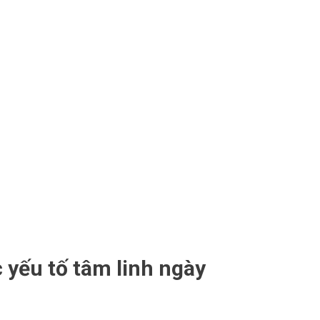
c yếu tố tâm linh ngày