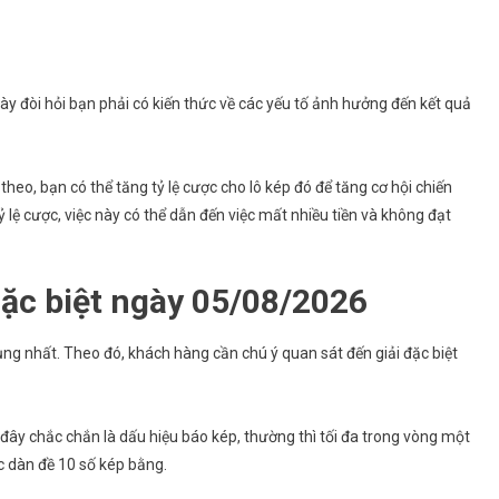
 này đòi hỏi bạn phải có kiến thức về các yếu tố ảnh hưởng đến kết quả
 theo, bạn có thể tăng tỷ lệ cược cho lô kép đó để tăng cơ hội chiến
ỷ lệ cược, việc này có thể dẫn đến việc mất nhiều tiền và không đạt
đặc biệt ngày 05/08/2026
g nhất. Theo đó, khách hàng cần chú ý quan sát đến giải đặc biệt
ì đây chắc chắn là dấu hiệu báo kép, thường thì tối đa trong vòng một
c dàn đề 10 số kép bằng.