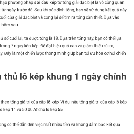
h thạo phương pháp
soi cầu kép
từ tổng giải đặc biệt là vô cùng quan
ệt từ ngày trước đó. Sau khi xác định tổng, bạn sẽ sử dụng kết quả này
cuối của giải đặc biệt và cộng lại để tìm ra tổng cần thiết. Dựa vào
y hôm sau.
ữ số cuối lại, ta được tổng là 18. Dựa trên tổng này, bạn có thể lựa
trong 7 ngày liên tiếp. Để đạt hiệu quả cao và giảm thiểu rủi ro,
. Đây là một chiến lược thông minh giúp bạn tối ưu hóa cơ hội chiến
h thủ lô kép khung 1 ngày chính
theo tổng giá trị của cặp
lô kép
. Ví dụ, nếu tổng giá trị của cặp lô kép
lô kép
11
và 50.007đ cho lô kép
55
.
ng có thể dẫn đến việc mất nhiều tiền và không đảm bảo kết quả