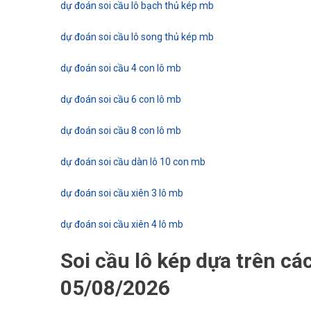
dự đoán soi cầu lô bạch thủ kép mb
dự đoán soi cầu lô song thủ kép mb
dự đoán soi cầu 4 con lô mb
dự đoán soi cầu 6 con lô mb
dự đoán soi cầu 8 con lô mb
dự đoán soi cầu dàn lô 10 con mb
dự đoán soi cầu xiên 3 lô mb
dự đoán soi cầu xiên 4 lô mb
Soi cầu lô kép dựa trên cá
05/08/2026