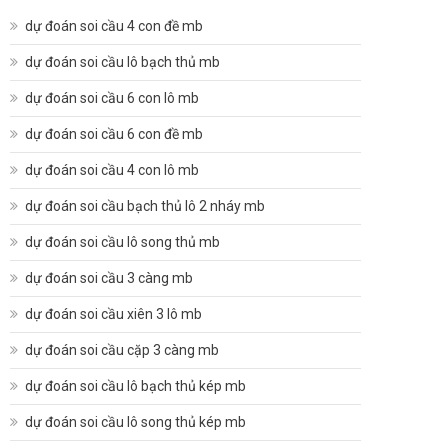
dự đoán soi cầu 4 con đề mb
dự đoán soi cầu lô bạch thủ mb
dự đoán soi cầu 6 con lô mb
dự đoán soi cầu 6 con đề mb
dự đoán soi cầu 4 con lô mb
dự đoán soi cầu bạch thủ lô 2 nháy mb
dự đoán soi cầu lô song thủ mb
dự đoán soi cầu 3 càng mb
dự đoán soi cầu xiên 3 lô mb
dự đoán soi cầu cặp 3 càng mb
dự đoán soi cầu lô bạch thủ kép mb
dự đoán soi cầu lô song thủ kép mb