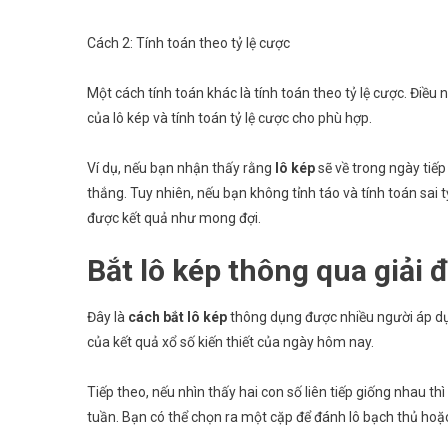
Cách 2: Tính toán theo tỷ lệ cược
Một cách tính toán khác là tính toán theo tỷ lệ cược. Điều
của lô kép và tính toán tỷ lệ cược cho phù hợp.
Ví dụ, nếu bạn nhận thấy rằng
lô kép
sẽ về trong ngày tiếp
thắng. Tuy nhiên, nếu bạn không tỉnh táo và tính toán sai t
được kết quả như mong đợi.
Bắt lô kép thông qua giải 
Đây là
cách bắt lô kép
thông dụng được nhiều người áp dụn
của kết quả xổ số kiến thiết của ngày hôm nay.
Tiếp theo, nếu nhìn thấy hai con số liên tiếp giống nhau th
tuần. Bạn có thể chọn ra một cặp để đánh lô bạch thủ hoặ