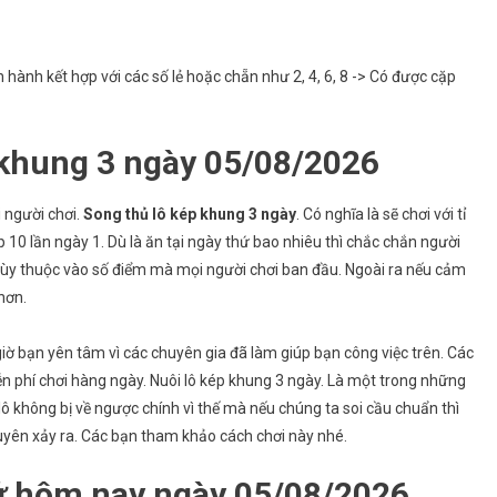
n hành kết hợp với các số lẻ hoặc chẵn như 2, 4, 6, 8 -> Có được cặp
 khung 3 ngày 05/08/2026
i người chơi.
Song thủ lô kép khung 3 ngày
. Có nghĩa là sẽ chơi với tỉ
ấp 10 lần ngày 1. Dù là ăn tại ngày thứ bao nhiêu thì chắc chắn người
còn tùy thuộc vào số điểm mà mọi người chơi ban đầu. Ngoài ra nếu cảm
hơn.
iờ bạn yên tâm vì các chuyên gia đã làm giúp bạn công việc trên. Các
ễn phí chơi hàng ngày. Nuôi lô kép khung 3 ngày. Là một trong những
 lô không bị về ngược chính vì thế mà nếu chúng ta soi cầu chuẩn thì
 xuyên xảy ra. Các bạn tham khảo cách chơi này nhé.
tử hôm nay ngày 05/08/2026