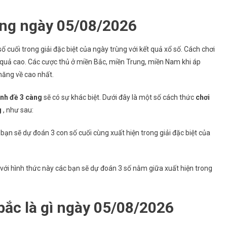
àng ngày 05/08/2026
ố cuối trong giải đặc biệt của ngày trùng với kết quả xổ số. Cách chơi
 quả cao. Các cược thủ ở miền Bắc, miền Trung, miền Nam khi áp
năng về cao nhất.
nh đề 3 càng
sẽ có sự khác biệt. Dưới đây là một số cách thức
chơi
g
, như sau:
 bạn sẽ dự đoán 3 con số cuối cùng xuất hiện trong giải đặc biệt của
i với hình thức này các bạn sẽ dự đoán 3 số nằm giữa xuất hiện trong
bắc là gì ngày 05/08/2026