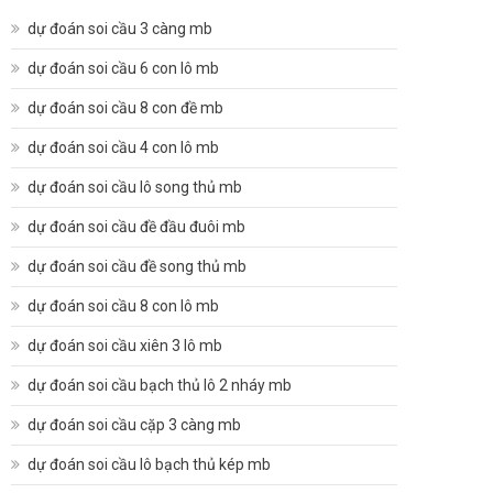
dự đoán soi cầu 3 càng mb
dự đoán soi cầu 6 con lô mb
dự đoán soi cầu 8 con đề mb
dự đoán soi cầu 4 con lô mb
dự đoán soi cầu lô song thủ mb
dự đoán soi cầu đề đầu đuôi mb
dự đoán soi cầu đề song thủ mb
dự đoán soi cầu 8 con lô mb
dự đoán soi cầu xiên 3 lô mb
dự đoán soi cầu bạch thủ lô 2 nháy mb
dự đoán soi cầu cặp 3 càng mb
dự đoán soi cầu lô bạch thủ kép mb