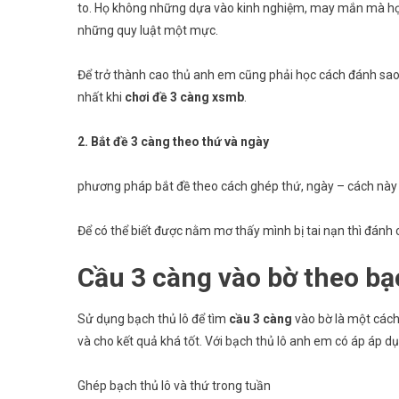
to. Họ không những dựa vào kinh nghiệm, may mắn mà họ cò
những quy luật một mực.
Để trở thành cao thủ anh em cũng phải học cách đánh sao
nhất khi
chơi đề 3 càng xsmb
.
2. Bắt đề 3 càng theo thứ và ngày
phương pháp bắt đề theo cách ghép thứ, ngày – cách này s
Để có thể biết được nằm mơ thấy mình bị tai nạn thì đánh c
Cầu 3 càng vào bờ theo bạ
Sử dụng bạch thủ lô để tìm
cầu 3 càng
vào bờ là một các
và cho kết quả khá tốt. Với bạch thủ lô anh em có áp áp d
Ghép bạch thủ lô và thứ trong tuần