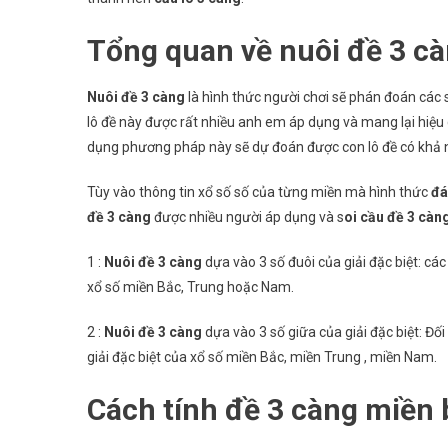
Tổng quan về nuôi đề 3 c
Nuôi đề 3 càng
là hình thức người chơi sẽ phán đoán các s
lô đề này được rất nhiều anh em áp dụng và mang lại hiệu
dụng phương pháp này sẽ dự đoán được con lô đề có khả 
Tùy vào thông tin xổ số số của từng miền mà hình thức
đá
đề 3 càng
được nhiều người áp dụng và s
oi cầu đề 3 càn
1 :
Nuôi đề 3 càng
dựa vào 3 số đuôi của giải đặc biệt: các
xổ số miền Bắc, Trung hoặc Nam.
2 :
Nuôi đề 3 càng
dựa vào 3 số giữa của giải đặc biệt: Đố
giải đặc biệt của xổ số miền Bắc, miền Trung , miền Nam.
Cách tính đề 3 càng miền 