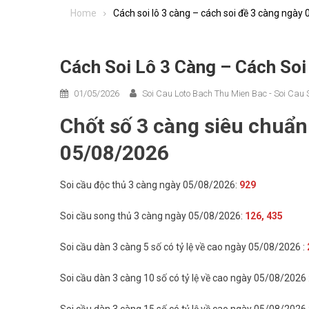
Home
Cách soi lô 3 càng – cách soi đề 3 càng ngày
Cách Soi Lô 3 Càng – Cách So
01/05/2026
Soi Cau Loto Bach Thu Mien Bac - Soi Cau
Chốt số 3 càng siêu chuẩn
05/08/2026
Soi cầu độc thủ 3 càng ngày 05/08/2026:
929
Soi cầu song thủ 3 càng ngày 05/08/2026:
126, 435
Soi cầu dàn 3 càng 5 số có tỷ lệ về cao ngày 05/08/2026 :
Soi cầu dàn 3 càng 10 số có tỷ lệ về cao ngày 05/08/2026 