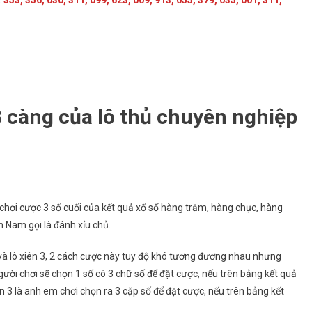
:
353, 356, 030, 311, 099, 623, 009, 913, 055, 379, 035, 001, 311,
3 càng của lô thủ chuyên nghiệp
 chơi cược 3 số cuối của kết quả xổ số hàng trăm, hàng chục, hàng
ền Nam gọi là đánh xỉu chủ.
à lô xiên 3, 2 cách cược này tuy độ khó tương đương nhau nhưng
gười chơi sẽ chọn 1 số có 3 chữ số để đặt cược, nếu trên bảng kết quả
iên 3 là anh em chơi chọn ra 3 cặp số để đặt cược, nếu trên bảng kết