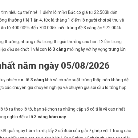
y tìm hiểu cụ thể nhé: 1 điểm lô miền Bắc có giá từ 22.503k đến
 thường tỉ lệ 1 ăn 4, tức là thắng 1 điểm lô người chơi sẽ thu về
ăn từ 400.009k đến 700.005k, nếu trúng đề 3 càng ăn 972.004k
ng thường, nhưng nếu trúng thì giải thưởng cao hơn 12 lần trúng
ệp đều sẽ chốt 1 vài con
lô 3 càng
mỗi ngày với hy vọng trúng lớn.
 nhất năm ngày 05/08/2026
 tuy nhiên
soi lô 3 càng
khó và có xác suất trúng thấp nên không dễ
c các chuyên gia chuyên nghiệp và chuyên gia soi cầu lô tổng hợp
 tô ra theo lô tô, bạn sẽ chọn ra những cặp số có tỉ lệ về cao nhất
hàng nghìn để ra
lô 3 càng hôm nay
.
 kết quả ngày hôm trước, lấy 2 số đuôi của giải 7 ghép với 1 trong các