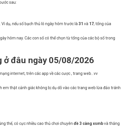
 bước sau:
. Ví dụ, nếu số bạch thủ lô ngày hôm trước là
31
và
17
, tổng của
ngày hôm nay. Các con số có thể chọn từ tổng của các bộ số trong
 ở đâu ngày 05/08/2026
 mạng internet, trên các app về các cược , trang web…vv
nh em thật cảnh giác không bị dụ dỗ vào các trang web lừa đảo tránh
ng thế, có cực nhiều cao thủ chơi chuyên
đề 3 càng xsmb
và thắng