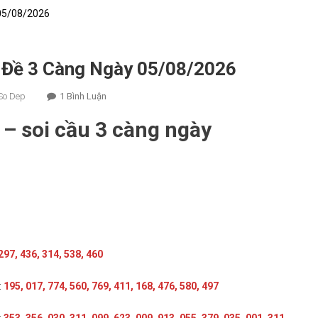
 05/08/2026
i Đề 3 Càng Ngày 05/08/2026
Ở
 So Dep
1 Bình Luận
Cách
 – soi cầu 3 càng ngày
Soi
Lô
3
Càng
–
Cách
Soi
Đề
297, 436, 314, 538, 460
3
Càng
:
195, 017, 774, 560, 769, 411, 168, 476, 580, 497
Ngày
05/08/2026