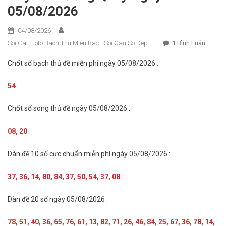
05/08/2026
04/08/2026
Ở
Soi Cau Loto Bach Thu Mien Bac - Soi Cau So Dep
1 Bình Luận
Chốt
Chốt số bạch thủ đề miễn phí ngày 05/08/2026 :
Cầu
Lô
54
Xiên
Đẹp
Chốt số song thủ đề ngày 05/08/2026 :
Nhất
Hôm
08, 20
Nay
Từ
Dàn đề 10 số cực chuẩn miễn phí ngày 05/08/2026 :
Trường
Quay
37, 36, 14, 80, 84, 37, 50, 54, 37, 08
Ngày
05/08/
Dàn đề 20 số ngày 05/08/2026 :
78, 51, 40, 36, 65, 76, 61, 13, 82, 71, 26, 46, 84, 25, 67, 36, 78, 14,