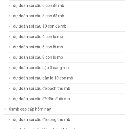
dự đoán soi cầu 6 con đề mb
dự đoán soi cầu 8 con đề mb
dự đoán soi cầu 10 con đề mb
dự đoán soi cầu 4 con lô mb
dự đoán soi cầu 6 con lô mb
dự đoán soi cầu 8 con lô mb
dự đoán soi cầu cặp 3 càng mb
dự đoán soi cầu dàn lô 10 con mb
dự đoán soi cầu đề bạch thủ mb
dự đoán soi cầu đề đầu đuôi mb
Xsmb cao cấp hôm nay
dự đoán soi cầu đề song thủ mb