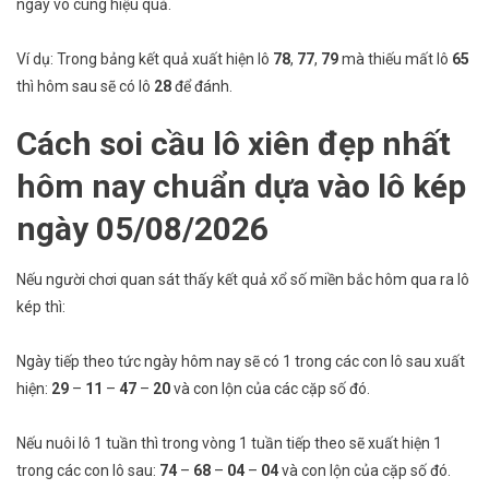
ngày vô cùng hiệu quả.
Ví dụ: Trong bảng kết quả xuất hiện lô
78
,
77
,
79
mà thiếu mất lô
65
thì hôm sau sẽ có lô
28
để đánh.
Cách soi cầu lô xiên đẹp nhất
hôm nay chuẩn dựa vào lô kép
ngày 05/08/2026
Nếu người chơi quan sát thấy kết quả xổ số miền bắc hôm qua ra lô
kép thì:
Ngày tiếp theo tức ngày hôm nay sẽ có 1 trong các con lô sau xuất
hiện:
29
–
11
–
47
–
20
và con lộn của các cặp số đó.
Nếu nuôi lô 1 tuần thì trong vòng 1 tuần tiếp theo sẽ xuất hiện 1
trong các con lô sau:
74
–
68
–
04
–
04
và con lộn của cặp số đó.