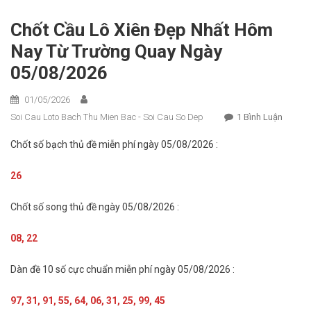
Chốt Cầu Lô Xiên Đẹp Nhất Hôm
Nay Từ Trường Quay Ngày
05/08/2026
01/05/2026
Ở
Soi Cau Loto Bach Thu Mien Bac - Soi Cau So Dep
1 Bình Luận
Chốt
Chốt số bạch thủ đề miễn phí ngày 05/08/2026 :
Cầu
Lô
26
Xiên
Đẹp
Chốt số song thủ đề ngày 05/08/2026 :
Nhất
Hôm
08, 22
Nay
Từ
Dàn đề 10 số cực chuẩn miễn phí ngày 05/08/2026 :
Trường
Quay
97, 31, 91, 55, 64, 06, 31, 25, 99, 45
Ngày