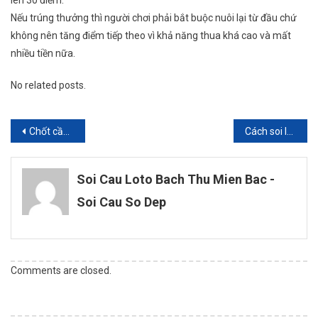
lên 30 điểm.
Nếu trúng thưởng thì người chơi phải bắt buộc nuôi lại từ đầu chứ
không nên tăng điểm tiếp theo vì khả năng thua khá cao và mất
nhiều tiền nữa.
No related posts.
Điều
Chốt cầu lô xiên đẹp nhất hôm nay từ trường quay ngày 04/08/2026
Cách soi lô 3 càng – cách soi đề 3 càng ngày 06/08/2026
hướng
Soi Cau Loto Bach Thu Mien Bac -
bài
Soi Cau So Dep
viết
Comments are closed.