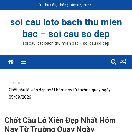
Skip
Thứ Sáu, Tháng Tám 07, 2026
to
content
soi cau loto bach thu mien
bac – soi cau so dep
soi cau loto bach thu mien bac – soi cau so dep
Menu
Home
Chốt cầu lô xiên đẹp nhất hôm nay từ trường quay ngày
05/08/2026
Chốt Cầu Lô Xiên Đẹp Nhất Hôm
Nay Từ Trường Quay Ngày