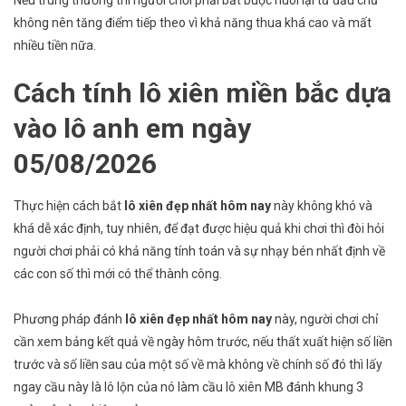
Nếu trúng thưởng thì người chơi phải bắt buộc nuôi lại từ đầu chứ
không nên tăng điểm tiếp theo vì khả năng thua khá cao và mất
nhiều tiền nữa.
Cách tính lô xiên miền bắc dựa
vào lô anh em ngày
05/08/2026
Thực hiện cách bắt
lô xiên đẹp nhất hôm nay
này không khó và
khá dễ xác định, tuy nhiên, để đạt được hiệu quả khi chơi thì đòi hỏi
người chơi phải có khả năng tính toán và sự nhạy bén nhất định về
các con số thì mới có thể thành công.
Phương pháp đánh
lô xiên đẹp nhất hôm nay
này, người chơi chỉ
cần xem bảng kết quả về ngày hôm trước, nếu thất xuất hiện số liền
trước và số liền sau của một số về mà không về chính số đó thì lấy
ngay cầu này là lô lộn của nó làm cầu lô xiên MB đánh khung 3