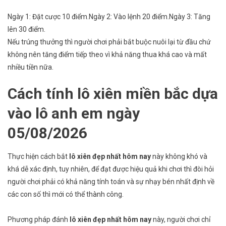
Ngày 1: Đặt cược 10 điểm.Ngày 2: Vào lệnh 20 điểm.Ngày 3: Tăng
lên 30 điểm.
Nếu trúng thưởng thì người chơi phải bắt buộc nuôi lại từ đầu chứ
không nên tăng điểm tiếp theo vì khả năng thua khá cao và mất
nhiều tiền nữa.
Cách tính lô xiên miền bắc dựa
vào lô anh em ngày
05/08/2026
Thực hiện cách bắt
lô xiên đẹp nhất hôm nay
này không khó và
khá dễ xác định, tuy nhiên, để đạt được hiệu quả khi chơi thì đòi hỏi
người chơi phải có khả năng tính toán và sự nhạy bén nhất định về
các con số thì mới có thể thành công.
Phương pháp đánh
lô xiên đẹp nhất hôm nay
này, người chơi chỉ