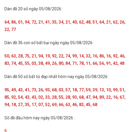
05/08/
Dàn đề 20 số ngày 05/08/2026 :
64, 86, 01, 94, 72, 21, 41, 35, 34, 21, 40, 62, 48, 51, 64, 21, 62, 26,
22, 77
Dàn đề 36 con số bất bại ngày ngày 05/08/2026 :
50, 63, 28, 75, 21, 94, 19, 92, 22, 74, 99, 14, 32, 16, 86, 16, 92, 46,
83, 74, 45, 55, 03, 38, 49, 26, 80, 84, 71, 78, 11, 66, 56, 91, 42, 48
Dàn đề 50 số bất tử đẹp nhất hôm nay ngày 05/08/2026 :
95, 49, 43, 41, 73, 26, 93, 68, 03, 57, 18, 77, 59, 39, 13, 10, 99, 51,
85, 92, 54, 43, 43, 02, 33, 28, 55, 28, 93, 68, 47, 94, 89, 22, 16, 67,
94, 18, 27, 35, 17, 07, 52, 69, 66, 63, 46, 83, 45, 68
Số đề đầu hôm nay ngày 05/08/2026 :
5