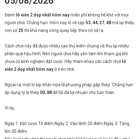
05/08/2026
Đánh
lô xiên 2 đẹp nhất hôm nay
miễn phí không hề khó với mọi
người chơi. Chẳng hạn: Hôm nay lô về cặp
53
,
44
,
27
,
48
mà lại thiếu
con số
25
thì khả năng vòng quay tiếp theo nó sẽ ra.
Cách chơi này đã được nhiều cao thủ kiểm chứng và thu lại nhiều
phần quà hậu hĩnh. Nên người chơi hãy yên tâm khi tham gia khi
chưa có kinh nghiệm đặt cược. Hãy tham khảo các cách chơi
lô
xiên 2 đẹp nhất hôm nay
ở trên nhé.
Ngoài ra, một bí kíp khác nữa là phương pháp gấp thép. Chẳng hạn:
áp dụng tỷ lệ thép
00
,
88
để tối đa lợi nhuận cho bản thân.
Ví dụ:
Ngày 1: Đặt cược 10 điểm.Ngày 2: Vào lệnh 20 điểm.Ngày 3: Tăng
lên 30 điểm.