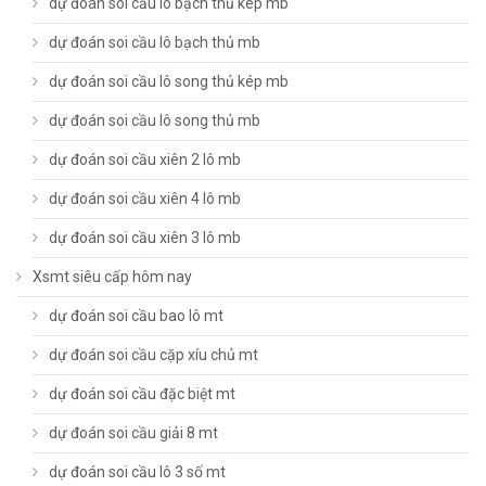
dự đoán soi cầu lô bạch thủ kép mb
dự đoán soi cầu lô bạch thủ mb
dự đoán soi cầu lô song thủ kép mb
dự đoán soi cầu lô song thủ mb
dự đoán soi cầu xiên 2 lô mb
dự đoán soi cầu xiên 4 lô mb
dự đoán soi cầu xiên 3 lô mb
Xsmt siêu cấp hôm nay
dự đoán soi cầu bao lô mt
dự đoán soi cầu cặp xíu chủ mt
dự đoán soi cầu đặc biệt mt
dự đoán soi cầu giải 8 mt
dự đoán soi cầu lô 3 số mt