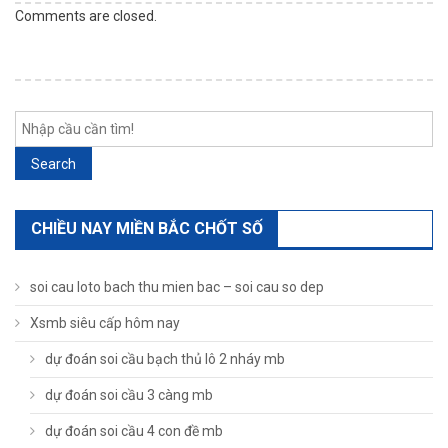
Comments are closed.
Search
CHIỀU NAY MIỀN BẮC CHỐT SỐ
soi cau loto bach thu mien bac – soi cau so dep
Xsmb siêu cấp hôm nay
dự đoán soi cầu bạch thủ lô 2 nháy mb
dự đoán soi cầu 3 càng mb
dự đoán soi cầu 4 con đề mb