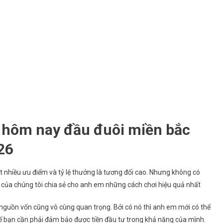
 hôm nay đầu đuôi miền bắc
26
t nhiều ưu điểm và tỷ lệ thưởng là tương đối cao. Nhưng không có
 của chúng tôi chia sẻ cho anh em những cách chơi hiệu quả nhất
 nguồn vốn cũng vô cùng quan trọng. Bởi có nó thì anh em mới có thể
ế bạn cần phải đảm bảo được tiền đầu tư trong khả năng của mình.