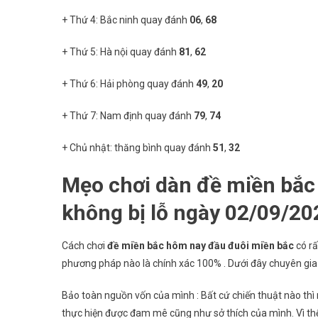
+ Thứ 4: Bắc ninh quay đánh
06
,
68
+ Thứ 5: Hà nội quay đánh
81
,
62
+ Thứ 6: Hải phòng quay đánh
49
,
20
+ Thứ 7: Nam định quay đánh
79
,
74
+ Chủ nhật: thăng bình quay đánh
51
,
32
Mẹo chơi dàn đề miền bắc
không bị lỗ ngày 02/09/20
Cách chơi
đề miền bắc hôm nay
đầu đuôi miền bắc
có rấ
phương pháp nào là chính xác 100% . Dưới đây chuyên gia
Bảo toàn nguồn vốn của mình : Bất cứ chiến thuật nào thì
thực hiện được đam mê cũng như sở thích của mình. Vì th