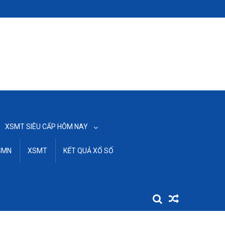
XSMT SIÊU CẤP HÔM NAY
SMN
XSMT
KẾT QUẢ XỔ SỐ