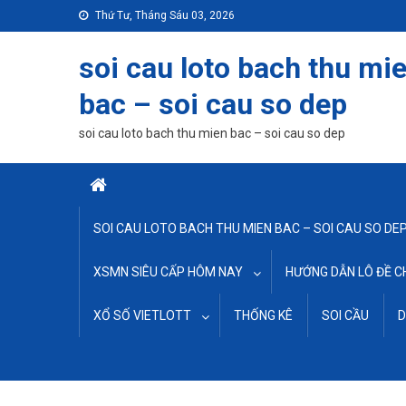
Skip
Thứ Tư, Tháng Sáu 03, 2026
to
content
soi cau loto bach thu mi
bac – soi cau so dep
soi cau loto bach thu mien bac – soi cau so dep
SOI CAU LOTO BACH THU MIEN BAC – SOI CAU SO DE
XSMN SIÊU CẤP HÔM NAY
HƯỚNG DẪN LÔ ĐỀ 
XỔ SỐ VIETLOTT
THỐNG KÊ
SOI CẦU
D