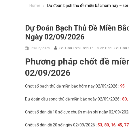
Home
Dự đoán bạch thủ đề miền bắc hôm nay – so
Dự Đoán Bạch Thủ Đề Miền Bắ
Ngày 02/09/2026
29/05/2026
Soi Cau Loto Bach Thu Mien Bac - Soi Cau
Phương pháp chốt đề miền
02/09/2026
Chốt số bạch thủ đề miền bắc hôm nay 02/09/2026 :
95
Dự đoán cầu song thủ đề miền bắc ngày 02/09/2026 :
80,
Chốt số dàn đề 10 số cực chuẩn miễn phí ngày 02/09/202
Chốt số dàn đề 20 số ngày 02/09/2026 :
53, 80, 16, 45, 77