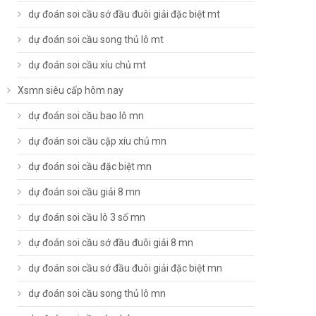
dự đoán soi cầu sớ đầu đuôi giải đặc biệt mt
dự đoán soi cầu song thủ lô mt
dự đoán soi cầu xíu chủ mt
Xsmn siêu cấp hôm nay
dự đoán soi cầu bao lô mn
dự đoán soi cầu cặp xíu chủ mn
dự đoán soi cầu đặc biệt mn
dự đoán soi cầu giải 8 mn
dự đoán soi cầu lô 3 số mn
dự đoán soi cầu sớ đầu đuôi giải 8 mn
dự đoán soi cầu sớ đầu đuôi giải đặc biệt mn
dự đoán soi cầu song thủ lô mn