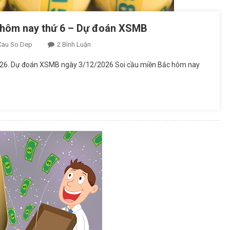
 hôm nay thứ 6 – Dự đoán XSMB
Ở
 Cau So Dep
2 Bình Luận
Dự
026. Dự đoán XSMB ngày 3/12/2026 Soi cầu miền Bắc hôm nay
Đoán
Kết
Quả 3/12/2026
Miền
Bắc
Hôm
Nay
Thứ
6
–
Dự
Đoán
XSMB