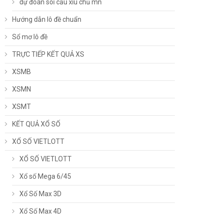
dự đoán soi cầu xíu chủ mn
Hướng dẫn lô đề chuẩn
Sổ mơ lô đề
TRỰC TIẾP KẾT QUẢ XS
XSMB
XSMN
XSMT
KẾT QUẢ XỔ SỐ
XỔ SỐ VIETLOTT
XỔ SỐ VIETLOTT
Xổ số Mega 6/45
Xổ Số Max 3D
Xổ Số Max 4D