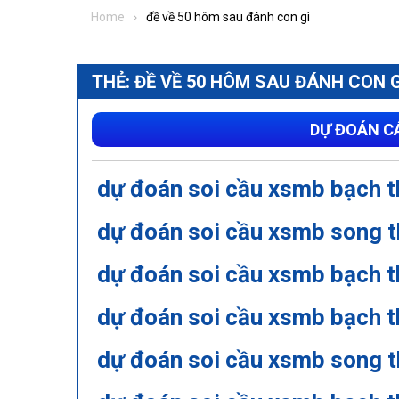
Home
đề về 50 hôm sau đánh con gì
THẺ:
ĐỀ VỀ 50 HÔM SAU ĐÁNH CON G
DỰ ĐOÁN C
dự đoán soi cầu xsmb bạch t
dự đoán soi cầu xsmb song t
dự đoán soi cầu xsmb bạch t
dự đoán soi cầu xsmb bạch t
dự đoán soi cầu xsmb song t