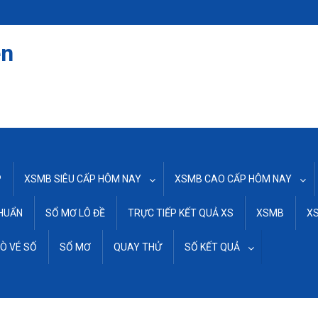
en
P
XSMB SIÊU CẤP HÔM NAY
XSMB CAO CẤP HÔM NAY
CHUẨN
SỔ MƠ LÔ ĐỀ
TRỰC TIẾP KẾT QUẢ XS
XSMB
X
Ò VÉ SỐ
SỔ MƠ
QUAY THỬ
SỐ KẾT QUẢ