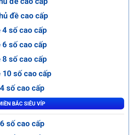
hủ đề cao cấp
hủ đề cao cấp
 4 số cao cấp
 6 số cao cấp
 8 số cao cấp
 10 số cao cấp
 4 số cao cấp
MIỀN BẮC SIÊU VÍP
 6 số cao cấp