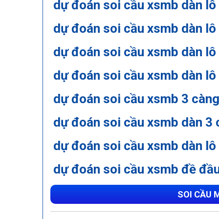
dự đoán soi cầu xsmb dàn lô
dự đoán soi cầu xsmb dàn lô 
dự đoán soi cầu xsmb dàn lô 
dự đoán soi cầu xsmb dàn lô 
dự đoán soi cầu xsmb 3 càng
dự đoán soi cầu xsmb dàn 3 
dự đoán soi cầu xsmb dàn lô
dự đoán soi cầu xsmb đề đầu
SOI CẦU M