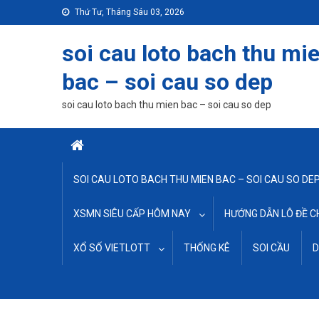
Skip
Thứ Tư, Tháng Sáu 03, 2026
to
content
soi cau loto bach thu mi
bac – soi cau so dep
soi cau loto bach thu mien bac – soi cau so dep
SOI CAU LOTO BACH THU MIEN BAC – SOI CAU SO DE
XSMN SIÊU CẤP HÔM NAY
HƯỚNG DẪN LÔ ĐỀ 
XỔ SỐ VIETLOTT
THỐNG KÊ
SOI CẦU
D