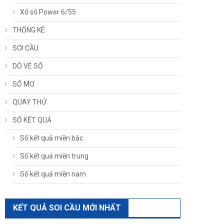
Xổ số Power 6/55
THỐNG KÊ
SOI CẦU
DÒ VÉ SỐ
SỔ MƠ
QUAY THỬ
SỐ KẾT QUẢ
Số kết quả miền bắc
Số kết quả miền trung
Số kết quả miền nam
KẾT QUẢ SOI CẦU MỚI NHẤT