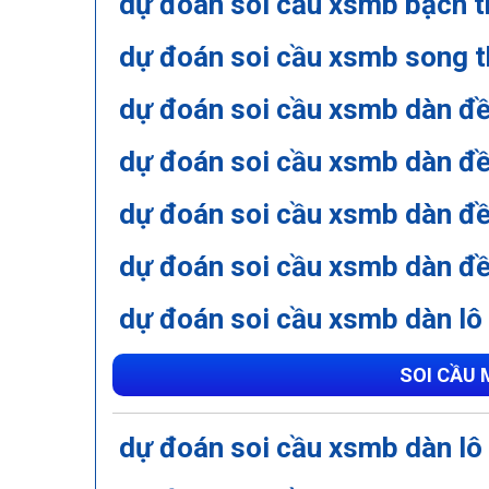
dự đoán soi cầu xsmb bạch t
dự đoán soi cầu xsmb song t
dự đoán soi cầu xsmb dàn đề
dự đoán soi cầu xsmb dàn đề
dự đoán soi cầu xsmb dàn đề
dự đoán soi cầu xsmb dàn đề
dự đoán soi cầu xsmb dàn lô
SOI CẦU 
dự đoán soi cầu xsmb dàn lô