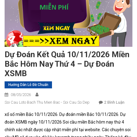
Dự Đoán Kết Quả 10/11/2026 Miền
Bắc Hôm Nay Thứ 4 – Dự Đoán
XSMB
Hướng Dẫn Lô Đề Chuẩn
08/05/2026
Ở
Soi Cau Loto Bach Thu Mien Bac - Soi Cau So Dep
2 Bình Luận
Dự
xổ số miền Bắc 10/11/2026. Dự đoán miền Bắc 10/11/2026. Dự
Đoán
đoán XSMB ngày 10/11/2026 Soi cầu miền Bắc hôm nay thứ 4
Kết
chính xác nhất được cập nhật miễn phí tại website. Các chuyên soi
Quả 10