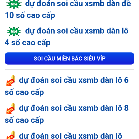
dự đoán soi cầu xsmb dàn đề
10 số cao cấp
dự đoán soi cầu xsmb dàn lô
4 số cao cấp
SOI CẦU MIỀN BẮC SIÊU VÍP
dự đoán soi cầu xsmb dàn lô 6
số cao cấp
dự đoán soi cầu xsmb dàn lô 8
số cao cấp
dự đoán soi cầu xsmb dàn lô