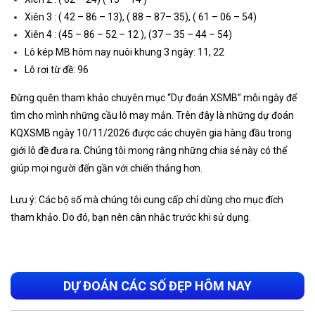
Xiên 3 : ( 42 – 86 – 13), ( 88 – 87– 35), ( 61 – 06 – 54)
Xiên 4 : (45 – 86 – 52 – 12 ), (37 – 35 – 44 – 54)
Lô kép MB hôm nay nuôi khung 3 ngày: 11, 22
Lô rơi từ đề: 96
Đừng quên tham khảo chuyên mục “Dự đoán XSMB” mỗi ngày để
tìm cho mình những cầu lô may mắn. Trên đây là những dự đoán
KQXSMB ngày 10/11/2026 được các chuyên gia hàng đầu trong
giới lô đề đưa ra. Chúng tôi mong rằng những chia sẻ này có thể
giúp mọi người đến gần với chiến thắng hơn.
Lưu ý: Các bộ số mà chúng tôi cung cấp chỉ dùng cho mục đích
tham khảo. Do đó, bạn nên cân nhắc trước khi sử dụng.
DỰ ĐOÁN CÁC SỐ ĐẸP HÔM NAY