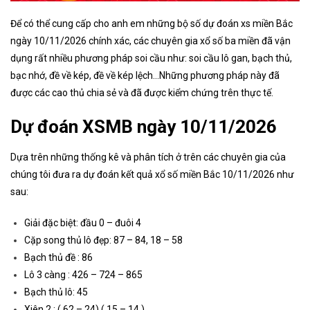
Để có thể cung cấp cho anh em những bộ số dự đoán xs miền Bắc
ngày 10/11/2026 chính xác, các chuyên gia xổ số ba miền đã vận
dụng rất nhiều phương pháp soi cầu như: soi cầu lô gan, bạch thủ,
bạc nhớ, đề về kép, đề về kép lệch…Những phương pháp này đã
được các cao thủ chia sẻ và đã được kiểm chứng trên thực tế.
Dự đoán XSMB ngày 10/11/2026
Dựa trên những thống kê và phân tích ở trên các chuyên gia của
chúng tôi đưa ra dự đoán kết quả xổ số miền Bắc 10/11/2026 như
sau:
Giải đặc biệt: đầu 0 – đuôi 4
Cặp song thủ lô đẹp: 87
– 84, 18 – 58
Bạch thủ đề : 86
Lô 3 càng : 426 – 724 – 865
Bạch thủ lô: 45
Xiên 2 : ( 62 – 24) ( 15 – 14 )