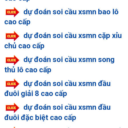
dự đoán soi cầu xsmn bao lô
cao cấp
dự đoán soi cầu xsmn cặp xỉu
chủ cao cấp
dự đoán soi cầu xsmn song
thủ lô cao cấp
dự đoán soi cầu xsmn đầu
đuôi giải 8 cao cấp
dự đoán soi cầu xsmn đầu
đuôi đặc biệt cao cấp