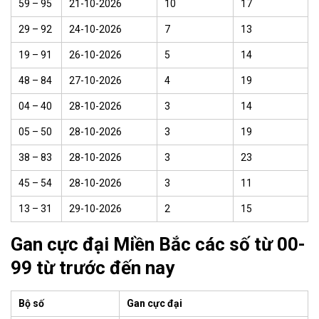
59 – 95
21-10-2026
10
17
29 – 92
24-10-2026
7
13
19 – 91
26-10-2026
5
14
48 – 84
27-10-2026
4
19
04 – 40
28-10-2026
3
14
05 – 50
28-10-2026
3
19
38 – 83
28-10-2026
3
23
45 – 54
28-10-2026
3
11
13 – 31
29-10-2026
2
15
Gan cực đại Miền Bắc các số từ 00-
99 từ trước đến nay
Bộ số
Gan cực đại