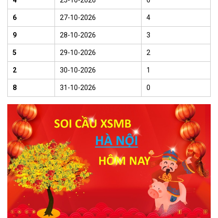
4
25-10-2026
6
6
27-10-2026
4
9
28-10-2026
3
5
29-10-2026
2
2
30-10-2026
1
8
31-10-2026
0