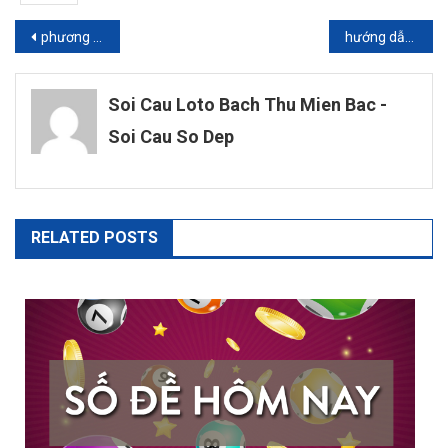
Điều
phương pháp soi cầu lô chuẩn
hướng dẫn cách dàn 36 số nuôi 7 ngày tỷ lệ trúng cao
hướng
Soi Cau Loto Bach Thu Mien Bac -
bài
Soi Cau So Dep
viết
RELATED POSTS