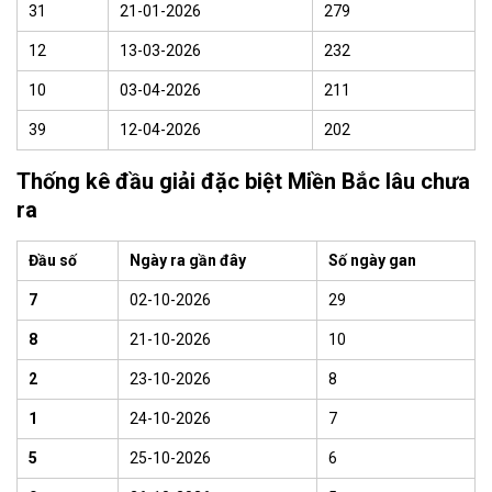
31
21-01-2026
279
12
13-03-2026
232
10
03-04-2026
211
39
12-04-2026
202
Thống kê đầu giải đặc biệt Miền Bắc lâu chưa
ra
Đầu số
Ngày ra gần đây
Số ngày gan
7
02-10-2026
29
8
21-10-2026
10
2
23-10-2026
8
1
24-10-2026
7
5
25-10-2026
6