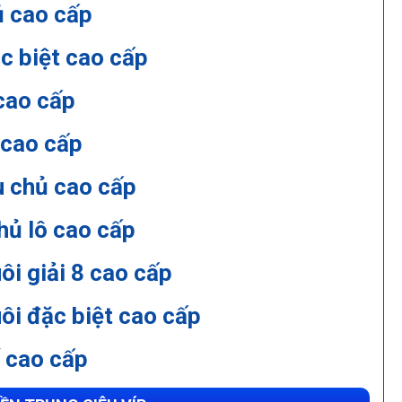
ủ cao cấp
c biệt cao cấp
cao cấp
 cao cấp
u chủ cao cấp
hủ lô cao cấp
i giải 8 cao cấp
ôi đặc biệt cao cấp
ố cao cấp