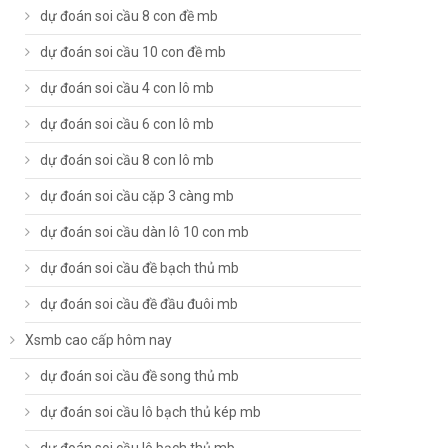
dự đoán soi cầu 8 con đề mb
dự đoán soi cầu 10 con đề mb
dự đoán soi cầu 4 con lô mb
dự đoán soi cầu 6 con lô mb
dự đoán soi cầu 8 con lô mb
dự đoán soi cầu cặp 3 càng mb
dự đoán soi cầu dàn lô 10 con mb
dự đoán soi cầu đề bạch thủ mb
dự đoán soi cầu đề đầu đuôi mb
Xsmb cao cấp hôm nay
dự đoán soi cầu đề song thủ mb
dự đoán soi cầu lô bạch thủ kép mb