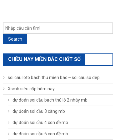
Search
CHIỀU NAY MIỀN BẮC CHỐT SỐ
soi cau loto bach thu mien bac – soi cau so dep
Xsmb siêu cấp hôm nay
dự đoán soi cầu bạch thủ lô 2 nháy mb
dự đoán soi cầu 3 càng mb
dự đoán soi cầu 4 con đề mb
dự đoán soi cầu 6 con đề mb