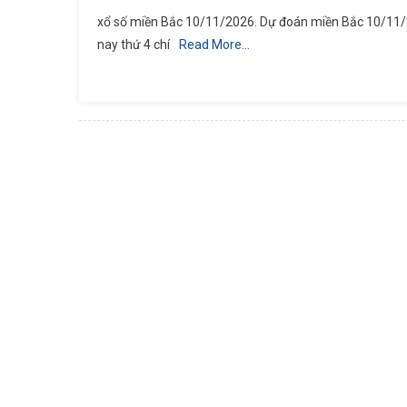
xổ số miền Bắc 10/11/2026. Dự đoán miền Bắc 10/11
nay thứ 4 chí
Read More…