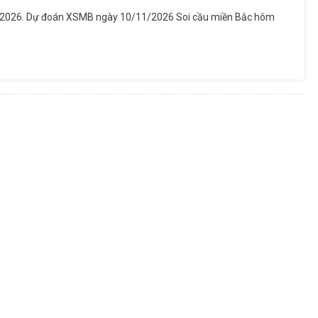
Dự
/2026. Dự đoán XSMB ngày 10/11/2026 Soi cầu miền Bắc hôm
Đoán
Kết
Quả 10/11/2026
Miền
Bắc
Hôm
Nay
Thứ
4
–
Dự
Đoán
XSMB