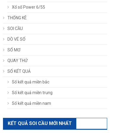
Xổ số Power 6/55
THỐNG KÊ
SOI CẦU
DÒ VÉ SỐ
SỔ MƠ
QUAY THỬ
SỐ KẾT QUẢ
Số kết quả miền bắc
Số kết quả miền trung
Số kết quả miền nam
KẾT QUẢ SOI CẦU MỚI NHẤT