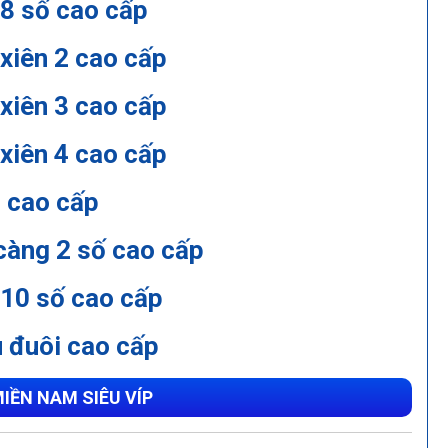
 8 số cao cấp
xiên 2 cao cấp
xiên 3 cao cấp
xiên 4 cao cấp
 cao cấp
càng 2 số cao cấp
 10 số cao cấp
 đuôi cao cấp
IỀN NAM SIÊU VÍP