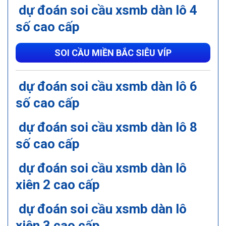
dự đoán soi cầu xsmb dàn lô 4
số cao cấp
SOI CẦU MIỀN BẮC SIÊU VÍP
dự đoán soi cầu xsmb dàn lô 6
số cao cấp
dự đoán soi cầu xsmb dàn lô 8
số cao cấp
dự đoán soi cầu xsmb dàn lô
xiên 2 cao cấp
dự đoán soi cầu xsmb dàn lô
xiên 3 cao cấp