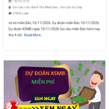
08/05/2026
Soi Cau Loto Bach Thu Mien Bac - Soi Cau So Dep
Ở
2 Bình Luận
Dự
xổ số miền Bắc 10/11/2026. Dự đoán miền Bắc 10/11/2026.
Đoán
Dự đoán XSMB ngày 10/11/2026 Soi cầu miền Bắc hôm nay
Kết
thứ 4 chí
Read More…
Quả 10/11/2026
Miền
Bắc
Hôm
Nay
Thứ
4
–
Dự
Đoán
XSMB