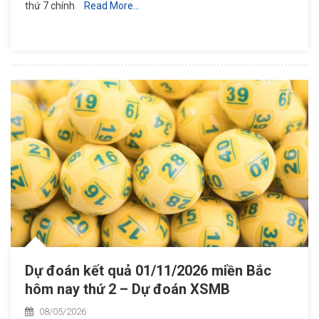
thứ 7 chính
Read More…
Quả 6/11/2026
Miền
Bắc
Hôm
Nay
Thứ
7
–
Dự
Đoán
XSMB
Dự đoán kết quả 01/11/2026 miền Bắc
hôm nay thứ 2 – Dự đoán XSMB
08/05/2026