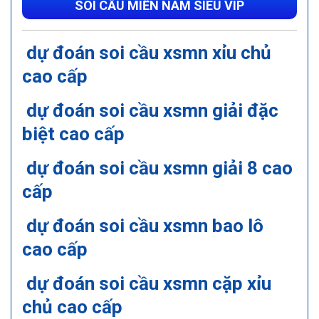
SOI CẦU MIỀN NAM SIÊU VÍP
dự đoán soi cầu xsmn xỉu chủ
cao cấp
dự đoán soi cầu xsmn giải đặc
biệt cao cấp
dự đoán soi cầu xsmn giải 8 cao
cấp
dự đoán soi cầu xsmn bao lô
cao cấp
dự đoán soi cầu xsmn cặp xỉu
chủ cao cấp