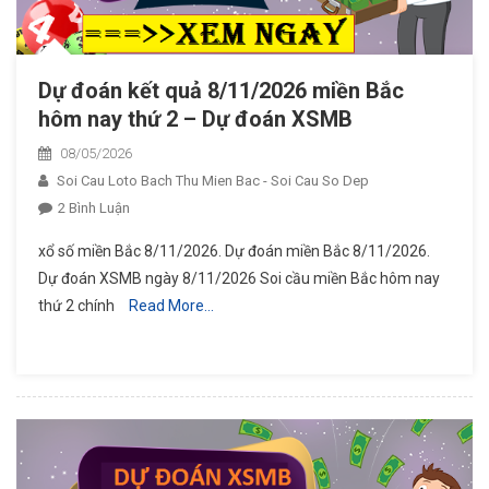
Dự đoán kết quả 8/11/2026 miền Bắc
hôm nay thứ 2 – Dự đoán XSMB
08/05/2026
Soi Cau Loto Bach Thu Mien Bac - Soi Cau So Dep
Ở
2 Bình Luận
Dự
xổ số miền Bắc 8/11/2026. Dự đoán miền Bắc 8/11/2026.
Đoán
Dự đoán XSMB ngày 8/11/2026 Soi cầu miền Bắc hôm nay
Kết
thứ 2 chính
Read More…
Quả 8/11/2026
Miền
Bắc
Hôm
Nay
Thứ
2
–