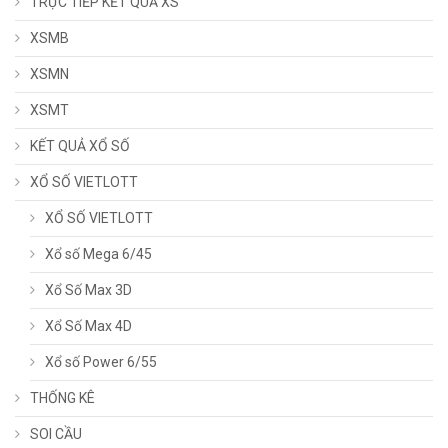
TRỰC TIẾP KẾT QUẢ XS
XSMB
XSMN
XSMT
KẾT QUẢ XỔ SỐ
XỔ SỐ VIETLOTT
XỔ SỐ VIETLOTT
Xổ số Mega 6/45
Xổ Số Max 3D
Xổ Số Max 4D
Xổ số Power 6/55
THỐNG KÊ
SOI CẦU