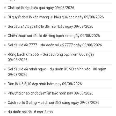
Chốt số lô đẹp hiệu quả ngày 09/08/2026
Bí quyết chơi lô kép mang lại hiệu quả cao ngày 09/08/2026
Soi cầu 247 bạc nhớ lô đề miền bắc ngày 09/08/2026
Chiến thuật soi cầu lô đề rồng bạch kim ngày 09/08/2026
Soi cầu lô đề 7777 – dự đoán sổ xố 7777 ngày 09/08/2026
Rồng bạch kim 666 – Soi cầu rồng bạch kim 666 ngày
09/08/2026
Soi cầu lô đề minh ngọc – dự đoán XSMB chính xác 100 ngày
09/08/2026
Dàn lô 4,6,8,10 đẹp nhất hôm nay 09/08/2026
Phương pháp chốt đề miền bắc hôm nay 09/08/2026
Cách soi lô 3 càng – cách soi đề 3 càng ngày 09/08/2026
dự đoán soi cầu 6 con lô mb