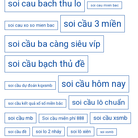
soi cau bach thu lo
soi cau mien bac
soi cầu 3 miền
soi cau xo so mien bac
soi cầu ba càng siêu víp
soi cầu bạch thủ đề
soi cầu hôm nay
soi cầu dự đoán kqxsmb
soi cầu lô chuẩn
soi cầu kết quả xổ số miền bắc
soi cầu xsmb
soi cầu mb
Soi cầu miễn phí 888
soi lo 2 nháy
soi lô xiên
soi cầu đề
soi xsmb