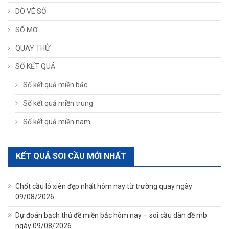
DÒ VÉ SỐ
SỔ MƠ
QUAY THỬ
SỐ KẾT QUẢ
Số kết quả miền bắc
Số kết quả miền trung
Số kết quả miền nam
KẾT QUẢ SOI CẦU MỚI NHẤT
Chốt cầu lô xiên đẹp nhất hôm nay từ trường quay ngày
09/08/2026
Dự đoán bạch thủ đề miền bắc hôm nay – soi cầu dàn đề mb
ngày 09/08/2026