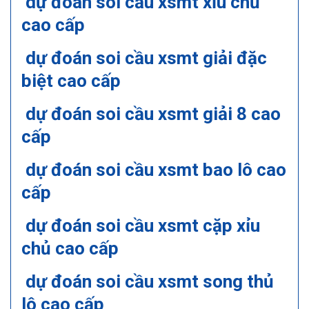
dự đoán soi cầu xsmt xỉu chủ
cao cấp
dự đoán soi cầu xsmt giải đặc
biệt cao cấp
dự đoán soi cầu xsmt giải 8 cao
cấp
dự đoán soi cầu xsmt bao lô cao
cấp
dự đoán soi cầu xsmt cặp xỉu
chủ cao cấp
dự đoán soi cầu xsmt song thủ
lô cao cấp