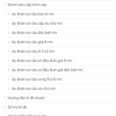
Xsmn siêu cấp hôm nay
dự đoán soi cầu bao lô mn
dự đoán soi cầu cặp xíu chủ mn
dự đoán soi cầu đặc biệt mn
dự đoán soi cầu giải 8 mn
dự đoán soi cầu lô 3 số mn
dự đoán soi cầu sớ đầu đuôi giải 8 mn
dự đoán soi cầu sớ đầu đuôi giải đặc biệt mn
dự đoán soi cầu song thủ lô mn
dự đoán soi cầu xíu chủ mn
Hướng dẫn lô đề chuẩn
Sổ mơ lô đề