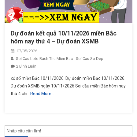
Dự đoán kết quả 10/11/2026 miền Bắc
hôm nay thứ 4 – Dự đoán XSMB
07/05/2026
Soi Cau Loto Bach Thu Mien Bac - Soi Cau So Dep
Ở
2 Bình Luận
Dự
xổ số miền Bắc 10/11/2026. Dự đoán miền Bắc 10/11/2026.
Đoán
Dự đoán XSMB ngày 10/11/2026 Soi cầu miền Bắc hôm nay
Kết
thứ 4 chí
Read More…
Quả 10/11/2026
Miền
Bắc
Hôm
Nay
Thứ
4