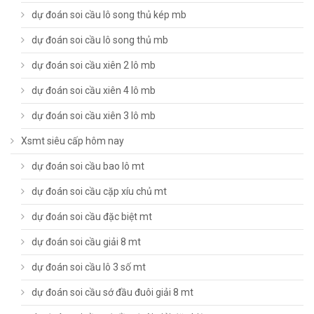
dự đoán soi cầu lô song thủ kép mb
dự đoán soi cầu lô song thủ mb
dự đoán soi cầu xiên 2 lô mb
dự đoán soi cầu xiên 4 lô mb
dự đoán soi cầu xiên 3 lô mb
Xsmt siêu cấp hôm nay
dự đoán soi cầu bao lô mt
dự đoán soi cầu cặp xíu chủ mt
dự đoán soi cầu đặc biệt mt
dự đoán soi cầu giải 8 mt
dự đoán soi cầu lô 3 số mt
dự đoán soi cầu sớ đầu đuôi giải 8 mt