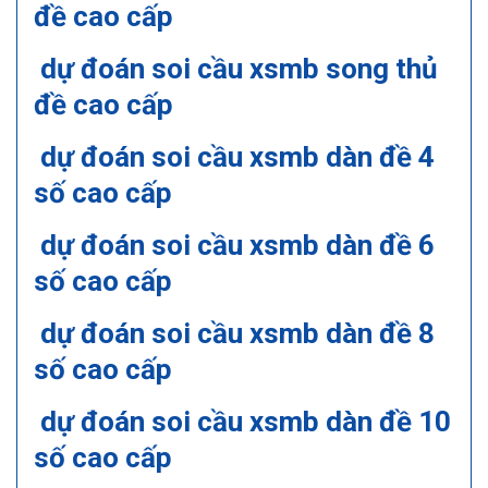
đề cao cấp
dự đoán soi cầu xsmb song thủ
đề cao cấp
dự đoán soi cầu xsmb dàn đề 4
số cao cấp
dự đoán soi cầu xsmb dàn đề 6
số cao cấp
dự đoán soi cầu xsmb dàn đề 8
số cao cấp
dự đoán soi cầu xsmb dàn đề 10
số cao cấp