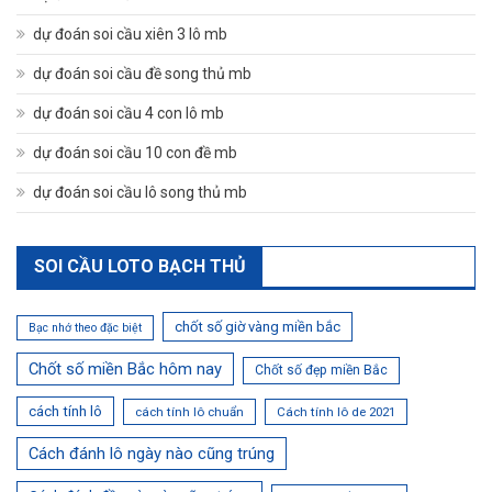
dự đoán soi cầu xiên 3 lô mb
dự đoán soi cầu đề song thủ mb
dự đoán soi cầu 4 con lô mb
dự đoán soi cầu 10 con đề mb
dự đoán soi cầu lô song thủ mb
SOI CẦU LOTO BẠCH THỦ
chốt số giờ vàng miền bắc
Bạc nhớ theo đặc biệt
Chốt số miền Bắc hôm nay
Chốt số đẹp miền Bắc
cách tính lô
cách tính lô chuẩn
Cách tính lô de 2021
Cách đánh lô ngày nào cũng trúng