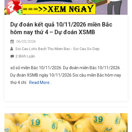
Dự đoán kết quả 10/11/2026 miền Bắc
hôm nay thứ 4 – Dự đoán XSMB
06/05/2026
Soi Cau Loto Bach Thu Mien Bac - Soi Cau So Dep
Ở
2 Bình Luận
Dự
xổ số miền Bắc 10/11/2026. Dự đoán miền Bắc 10/11/2026.
Đoán
Dự đoán XSMB ngày 10/11/2026 Soi cầu miền Bắc hôm nay
Kết
thứ 4 chí
Read More…
Quả 10/11/2026
Miền
Bắc
Hôm
Nay
Thứ
4
–