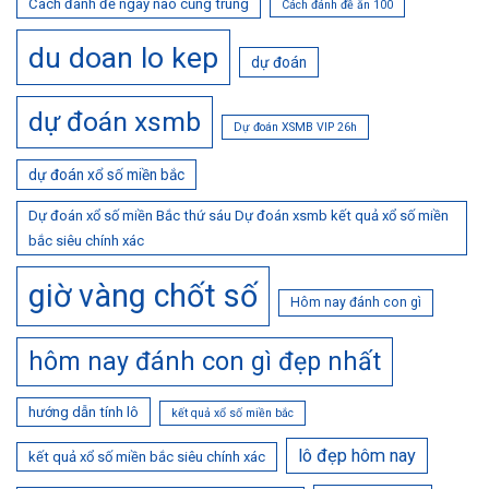
Cách đánh đề ngày nào cũng trúng
Cách đánh đề ăn 100
du doan lo kep
dự đoán
dự đoán xsmb
Dự đoán XSMB VIP 26h
dự đoán xổ số miền bắc
Dự đoán xổ số miền Bắc thứ sáu Dự đoán xsmb kết quả xổ số miền
bắc siêu chính xác
giờ vàng chốt số
Hôm nay đánh con gì
hôm nay đánh con gì đẹp nhất
hướng dẫn tính lô
kết quả xổ số miền bắc
lô đẹp hôm nay
kết quả xổ số miền bắc siêu chính xác