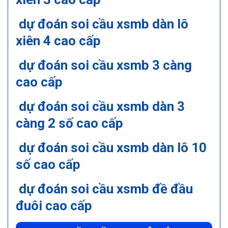
dự đoán soi cầu xsmb dàn lô
xiên 4 cao cấp
dự đoán soi cầu xsmb 3 càng
cao cấp
dự đoán soi cầu xsmb dàn 3
càng 2 số cao cấp
dự đoán soi cầu xsmb dàn lô 10
số cao cấp
dự đoán soi cầu xsmb đề đầu
đuôi cao cấp