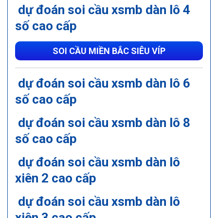
dự đoán soi cầu xsmb dàn lô 4
số cao cấp
SOI CẦU MIỀN BẮC SIÊU VÍP
dự đoán soi cầu xsmb dàn lô 6
số cao cấp
dự đoán soi cầu xsmb dàn lô 8
số cao cấp
dự đoán soi cầu xsmb dàn lô
xiên 2 cao cấp
dự đoán soi cầu xsmb dàn lô
xiên 3 cao cấp