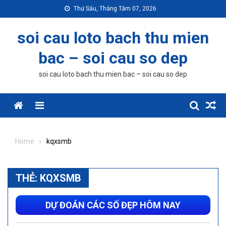
Skip
Thứ Sáu, Tháng Tám 07, 2026
to
content
soi cau loto bach thu mien
bac – soi cau so dep
soi cau loto bach thu mien bac – soi cau so dep
Menu
Home
kqxsmb
THẺ:
KQXSMB
DỰ ĐOÁN CÁC SỐ ĐẸP HÔM NAY