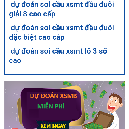
dự đoán soi cầu xsmt đầu đuôi
giải 8 cao cấp
dự đoán soi cầu xsmt đầu đuôi
đặc biệt cao cấp
dự đoán soi cầu xsmt lô 3 số
cao