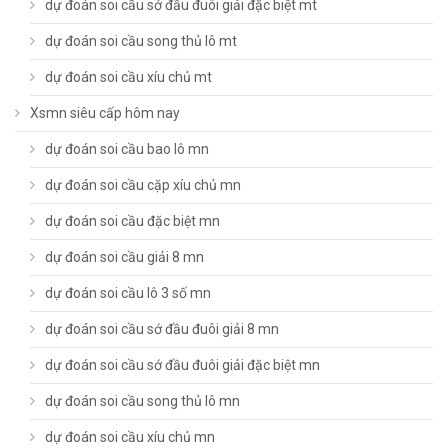
dự đoán soi cầu sớ đầu đuôi giải đặc biệt mt
dự đoán soi cầu song thủ lô mt
dự đoán soi cầu xíu chủ mt
Xsmn siêu cấp hôm nay
dự đoán soi cầu bao lô mn
dự đoán soi cầu cặp xíu chủ mn
dự đoán soi cầu đặc biệt mn
dự đoán soi cầu giải 8 mn
dự đoán soi cầu lô 3 số mn
dự đoán soi cầu sớ đầu đuôi giải 8 mn
dự đoán soi cầu sớ đầu đuôi giải đặc biệt mn
dự đoán soi cầu song thủ lô mn
dự đoán soi cầu xíu chủ mn