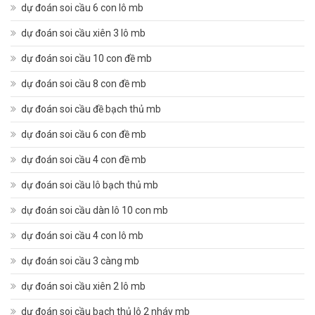
dự đoán soi cầu 6 con lô mb
dự đoán soi cầu xiên 3 lô mb
dự đoán soi cầu 10 con đề mb
dự đoán soi cầu 8 con đề mb
dự đoán soi cầu đề bạch thủ mb
dự đoán soi cầu 6 con đề mb
dự đoán soi cầu 4 con đề mb
dự đoán soi cầu lô bạch thủ mb
dự đoán soi cầu dàn lô 10 con mb
dự đoán soi cầu 4 con lô mb
dự đoán soi cầu 3 càng mb
dự đoán soi cầu xiên 2 lô mb
dự đoán soi cầu bạch thủ lô 2 nháy mb