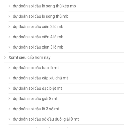
dự đoán soi cầu lô song thủ kép mb
dự đoán soi cầu lô song thủ mb
dự đoán soi cầu xiên 2 lô mb
dự đoán soi cầu xiên 4 lô mb
dự đoán soi cầu xiên 3 lô mb
Xsmt siêu cấp hôm nay
dự đoán soi cầu bao lô mt
dự đoán soi cầu cặp xíu chủ mt
dự đoán soi cầu đặc biệt mt
dự đoán soi cầu giải 8 mt
dự đoán soi cầu lô 3 số mt
dự đoán soi cầu sớ đầu đuôi giải 8 mt