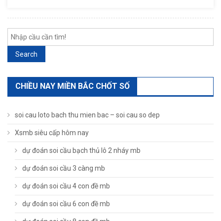
Bắc
Hôm
Nay
Thứ
6
Search
–
Dự
Đoán
CHIỀU NAY MIỀN BẮC CHỐT SỐ
XSMB
soi cau loto bach thu mien bac – soi cau so dep
Xsmb siêu cấp hôm nay
dự đoán soi cầu bạch thủ lô 2 nháy mb
dự đoán soi cầu 3 càng mb
dự đoán soi cầu 4 con đề mb
dự đoán soi cầu 6 con đề mb