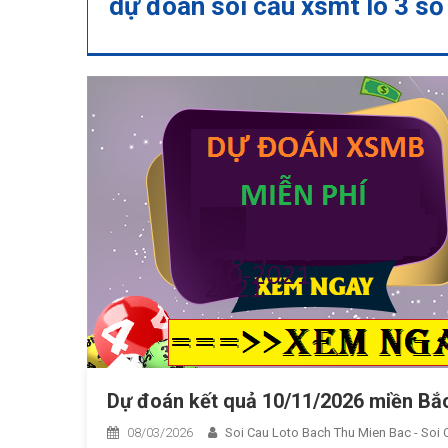
dự đoán soi cầu xsmt lô 3 số
Dự đoán kết quả 10/11/2026 miền Bắ
08/03/2026
Soi Cau Loto Bach Thu Mien Bac - Soi