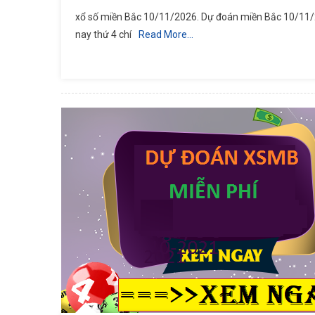
xổ số miền Bắc 10/11/2026. Dự đoán miền Bắc 10/11
nay thứ 4 chí
Read More…