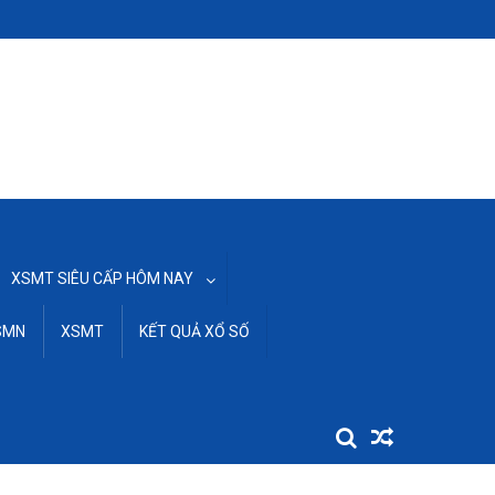
XSMT SIÊU CẤP HÔM NAY
SMN
XSMT
KẾT QUẢ XỔ SỐ