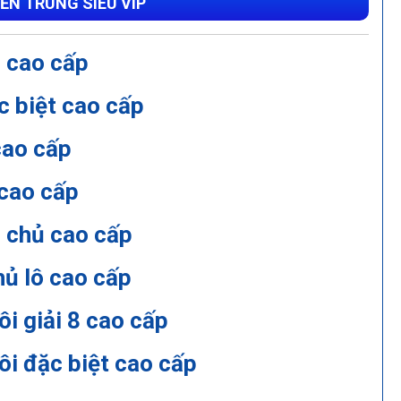
IỀN TRUNG SIÊU VÍP
ủ cao cấp
c biệt cao cấp
cao cấp
 cao cấp
u chủ cao cấp
hủ lô cao cấp
i giải 8 cao cấp
ôi đặc biệt cao cấp