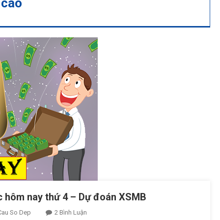
 cao
c hôm nay thứ 4 – Dự đoán XSMB
Ở
 Cau So Dep
2 Bình Luận