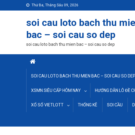
Skip
Thứ Ba, Tháng Sáu 09, 2026
to
content
soi cau loto bach thu mi
bac – soi cau so dep
soi cau loto bach thu mien bac – soi cau so dep
SOI CAU LOTO BACH THU MIEN BAC – SOI CAU SO DE
XSMN SIÊU CẤP HÔM NAY
HƯỚNG DẪN LÔ ĐỀ 
XỔ SỐ VIETLOTT
THỐNG KÊ
SOI CẦU
D