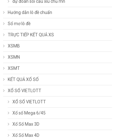
dự đoán soi cầu xíu chủ mn
Hướng dẫn lô đề chuẩn
Sổ mơ lô đề
TRỰC TIẾP KẾT QUẢ XS
XSMB
XSMN
XSMT
KẾT QUẢ XỔ SỐ
XỔ SỐ VIETLOTT
XỔ SỐ VIETLOTT
Xổ số Mega 6/45
Xổ Số Max 3D
Xổ Số Max 4D