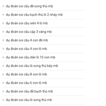
dự đoán soi cầu đề song thủ mb
dự đoán soi cầu bạch thủ lô 2 nháy mb
dự đoán soi cầu xiên 4 lô mb
dự đoán soi cầu cặp 3 càng mb
dự đoán soi cầu 4 con đề mb
dự đoán soi cầu 4 con lô mb
dự đoán soi cầu dàn lô 10 con mb
dự đoán soi cầu lô song thủ kép mb
dự đoán soi cầu 8 con lô mb
dự đoán soi cầu 6 con lô mb
dự đoán soi cầu đề bạch thủ mb
dự đoán soi cầu lô song thủ mb