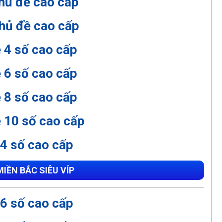
hủ đề cao cấp
hủ đề cao cấp
 4 số cao cấp
 6 số cao cấp
 8 số cao cấp
 10 số cao cấp
 4 số cao cấp
MIỀN BẮC SIÊU VÍP
 6 số cao cấp