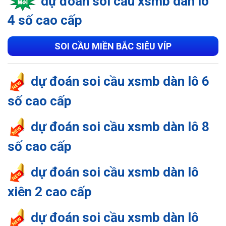
dự đoán soi cầu xsmb dàn lô
4 số cao cấp
SOI CẦU MIỀN BẮC SIÊU VÍP
dự đoán soi cầu xsmb dàn lô 6
số cao cấp
dự đoán soi cầu xsmb dàn lô 8
số cao cấp
dự đoán soi cầu xsmb dàn lô
xiên 2 cao cấp
dự đoán soi cầu xsmb dàn lô