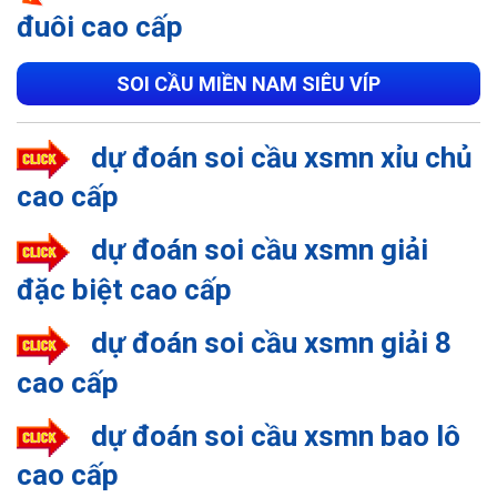
đuôi cao cấp
SOI CẦU MIỀN NAM SIÊU VÍP
dự đoán soi cầu xsmn xỉu chủ
cao cấp
dự đoán soi cầu xsmn giải
đặc biệt cao cấp
dự đoán soi cầu xsmn giải 8
cao cấp
dự đoán soi cầu xsmn bao lô
cao cấp