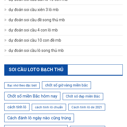
dự đoán soi cầu xiên 3 lô mb
dự đoán soi cầu đề song thủ mb
dự đoán soi cầu 4 con lô mb
dự đoán soi cầu 10 con đề mb
dự đoán soi cầu lô song thủ mb
SOI CẦU LOTO BẠCH THỦ
chốt số giờ vàng miền bắc
Bạc nhớ theo đặc biệt
Chốt số miền Bắc hôm nay
Chốt số đẹp miền Bắc
cách tính lô
cách tính lô chuẩn
Cách tính lô de 2021
Cách đánh lô ngày nào cũng trúng