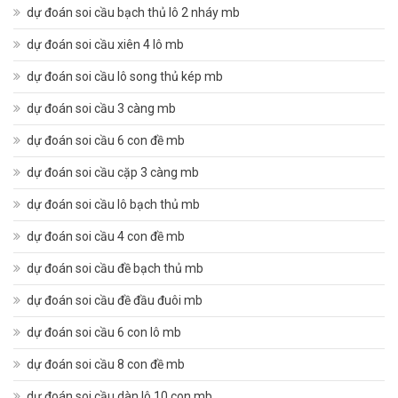
dự đoán soi cầu bạch thủ lô 2 nháy mb
dự đoán soi cầu xiên 4 lô mb
dự đoán soi cầu lô song thủ kép mb
dự đoán soi cầu 3 càng mb
dự đoán soi cầu 6 con đề mb
dự đoán soi cầu cặp 3 càng mb
dự đoán soi cầu lô bạch thủ mb
dự đoán soi cầu 4 con đề mb
dự đoán soi cầu đề bạch thủ mb
dự đoán soi cầu đề đầu đuôi mb
dự đoán soi cầu 6 con lô mb
dự đoán soi cầu 8 con đề mb
dự đoán soi cầu dàn lô 10 con mb