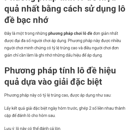
Cách
quả nhất bằng cách sử dụng lô
Nuôi
Trong
đề bạc nhớ
5
Ngày
Đây là một trong những
phương pháp chơi lô đề
đơn giản nhất
được đại đa số người chơi áp dụng. Phương pháp này được nhiều
người chơi minh chứng có tỷ lệ trúng cao và điều người chơi đơn
giản chỉ cần làm là ghi nhớ những dấu hiệu để áp dụng.
Phương pháp tính lô đề hiệu
quả dựa vào giải đặc biệt
Phương pháp này có tỷ lệ trúng cao, được áp dụng như sau:
Lấy kết quả giải đặc biệt ngày hôm trước, ghép 2 số liền nhau thành
cặp để đánh lô cho hôm sau.
Lưu ý: lô này có thể đánh cả lộn.