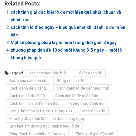
Related Posts:
cách tính giải đặc biệt lô đề mới hiệu quả nhất, chuẩn và
chính xác
cách tính lô theo ngày – hiệu quả nhất khi đánh lô đề miền
bắc
Một số phương pháp lấy lô nuôi trong thời gian 3 ngày
phương pháp dàn đề 10 số nuôi khung 3-5 ngày – nuôi lô
khung hiệu quả
Tagged
Bạc nhớ theo đặc biệt
Bí kíp đánh đề
Bóng của các con số
Bóng của số đê
Cách đánh đề 3 càng
Cách đánh lô de dễ trúng nhất
Cách tính lô de 2020
Cách tính lô đề miền Bắc
Cách tính tiền lô đề miền Bắc
Công thức đánh đề
Công thức tính lô De 2020 trúng 100
Mẹo đánh đề
Phương pháp tính lô chuẩn đánh hàng ngày
Quy luật âm dương ngũ hành trong lô de
Rồng Bạch Kim chốt số hôm nay
Thống kê giải đặc biệt