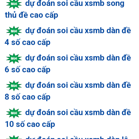
dự đoán soi cầu xsmb song
thủ đề cao cấp
dự đoán soi cầu xsmb dàn đề
4 số cao cấp
dự đoán soi cầu xsmb dàn đề
6 số cao cấp
dự đoán soi cầu xsmb dàn đề
8 số cao cấp
dự đoán soi cầu xsmb dàn đề
10 số cao cấp